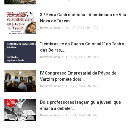
3.ª Feira Gastronómica - Alambicada de Vila
Nova de Tazem
Revista Descla
Set 27, 2022
1129
"Lembras-te da Guerra Colonial?" no Teatro
das Beiras,...
Revista Descla
Out 21, 2024
1099
IV Congresso Empresarial da Póvoa de
Varzim promete dois...
Revista Descla
Out 22, 2024
760
Dois professores lançam guia juvenil que
ensina a debater...
Revista Descla
Out 21, 2024
742