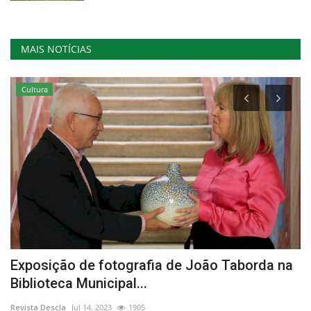
MAIS NOTÍCIAS
Cultura
Exposição de fotografia de João Taborda na
I
Biblioteca Municipal...
A
Revista Descla
Jul 14, 2023
1905
Re