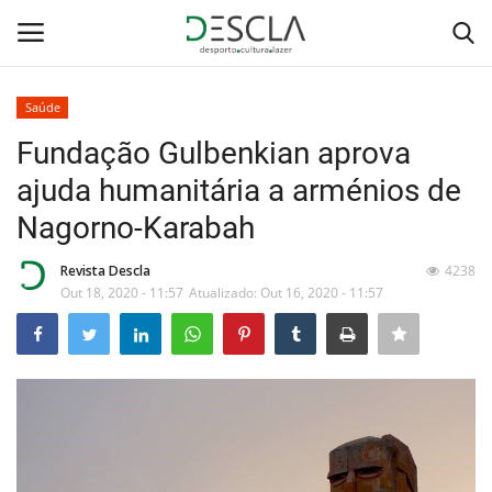
Saúde
Login
Registar
Fundação Gulbenkian aprova
ajuda humanitária a arménios de
Home
Nagorno-Karabah
...by Descla
Revista Descla
4238
Out 18, 2020 - 11:57
Atualizado: Out 16, 2020 - 11:57
Desporto
Contactos
Sobre Nós
Educação