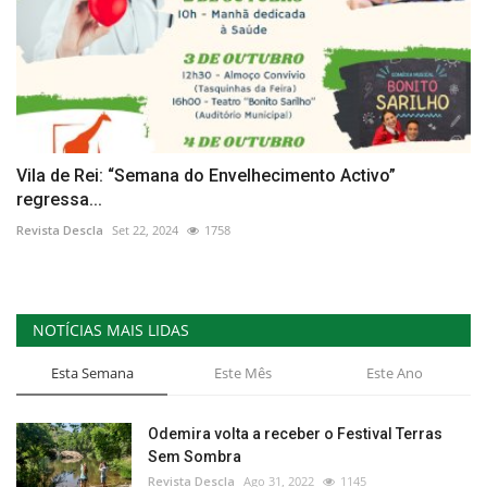
Vila de Rei: “Semana do Envelhecimento Activo”
regressa...
Revista Descla
Set 22, 2024
1758
NOTÍCIAS MAIS LIDAS
Esta Semana
Este Mês
Este Ano
Odemira volta a receber o Festival Terras
Sem Sombra
Revista Descla
Ago 31, 2022
1145