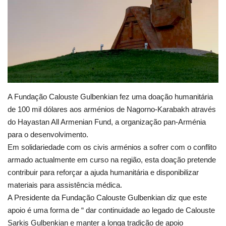
Estatuto Editorial
Saúde
Ficha técnica
Cultura
A Fundação Calouste Gulbenkian fez uma doação humanitária
de 100 mil dólares aos arménios de Nagorno-Karabakh através
Lazer
do Hayastan All Armenian Fund, a organização pan-Arménia
para o desenvolvimento.
Ambiente
Em solidariedade com os civis arménios a sofrer com o conflito
armado actualmente em curso na região, esta doação pretende
contribuir para reforçar a ajuda humanitária e disponibilizar
materiais para assistência médica.
A Presidente da Fundação Calouste Gulbenkian diz que este
apoio é uma forma de “ dar continuidade ao legado de Calouste
Sarkis Gulbenkian e manter a longa tradição de apoio