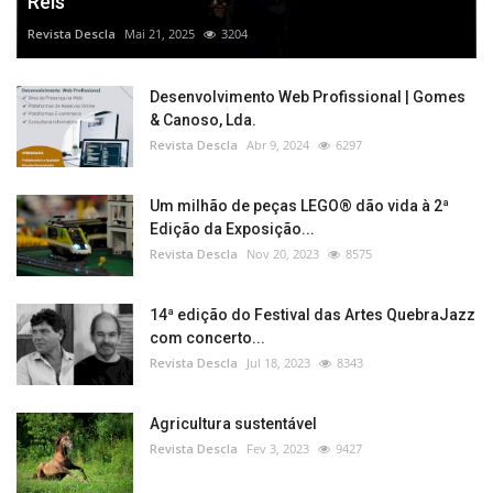
Reis”
Revista Descla
Mai 21, 2025
3204
Desenvolvimento Web Profissional | Gomes
& Canoso, Lda.
Revista Descla
Abr 9, 2024
6297
Um milhão de peças LEGO® dão vida à 2ª
Edição da Exposição...
Revista Descla
Nov 20, 2023
8575
14ª edição do Festival das Artes QuebraJazz
com concerto...
Revista Descla
Jul 18, 2023
8343
Agricultura sustentável
Revista Descla
Fev 3, 2023
9427