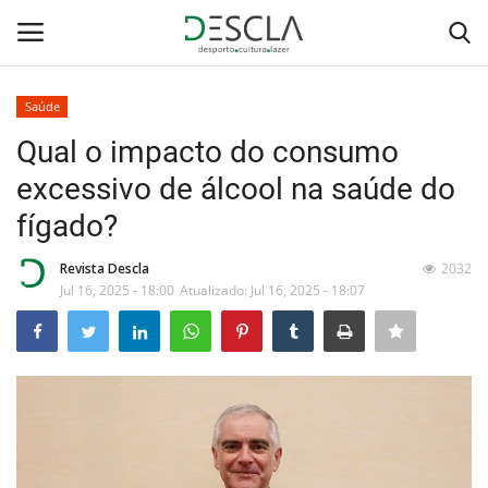
Saúde
Login
Registar
Qual o impacto do consumo
excessivo de álcool na saúde do
Home
fígado?
...by Descla
Revista Descla
2032
Jul 16, 2025 - 18:00
Atualizado: Jul 16, 2025 - 18:07
Desporto
Contactos
Sobre Nós
Educação