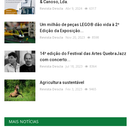
& Canoso, Lda.
Revista Descla
Abr 9, 2024
6317
Um milhão de peças LEGO® dão vida à 2ª
Edição da Exposição...
Revista Descla
Nov 20, 2023
8598
14ª edição do Festival das Artes QuebraJazz
com concerto...
Revista Descla
Jul 18, 2023
8364
Agricultura sustentável
Revista Descla
Fev 3, 2023
9465
MAIS NOTÍCIAS