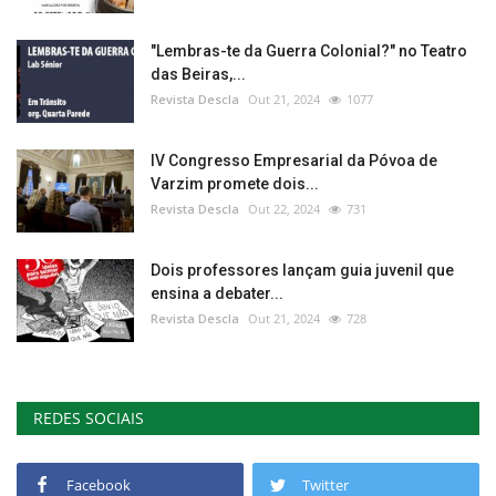
"Lembras-te da Guerra Colonial?" no Teatro
das Beiras,...
Revista Descla
Out 21, 2024
1077
IV Congresso Empresarial da Póvoa de
Varzim promete dois...
Revista Descla
Out 22, 2024
731
Dois professores lançam guia juvenil que
ensina a debater...
Revista Descla
Out 21, 2024
728
REDES SOCIAIS
Facebook
Twitter