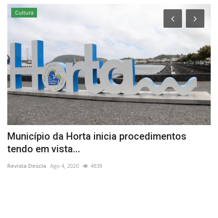
Cultura
Município da Horta inicia procedimentos
A
tendo em vista...
V
Revista Descla
Ago 4, 2020
4838
Re