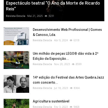
Espectáculo teatral “O Ano da Morte de Ricardo
Reis”
Revista Descla
Mai 21, 2025
3231
Desenvolvimento Web Profissional | Gomes
& Canoso, Lda.
Revista Descla
Abr 9, 2024
6318
Um milhão de peças LEGO® dão vida à 2ª
Edição da Exposição...
Revista Descla
Nov 20, 2023
8599
14ª edição do Festival das Artes QuebraJazz
com concerto...
Revista Descla
Jul 18, 2023
8364
Agricultura sustentável
Revista Descla
Fev 3, 2023
9468