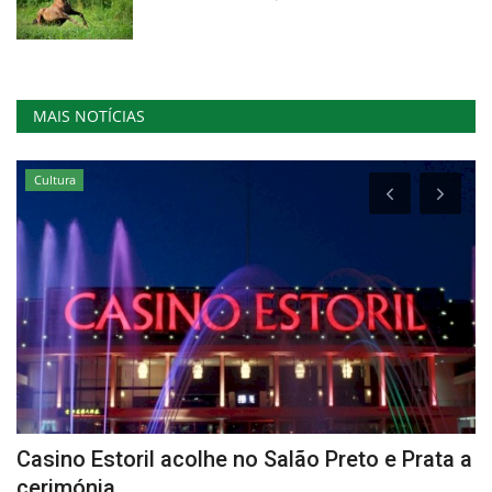
MAIS NOTÍCIAS
Cultura
ao
Casino Estoril acolhe no Salão Preto e Prata a
C
cerimónia...
E