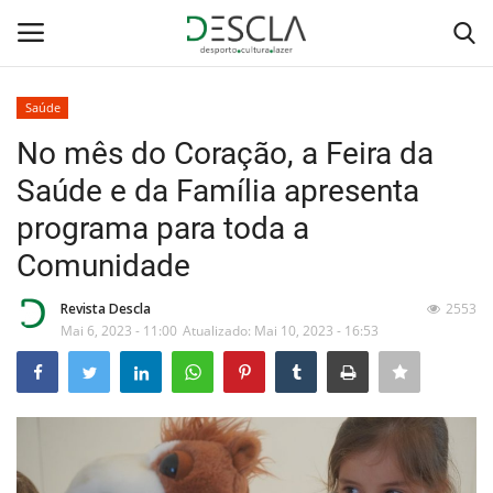
Saúde
Login
Registar
No mês do Coração, a Feira da
Saúde e da Família apresenta
Home
programa para toda a
...by Descla
Comunidade
Desporto
Revista Descla
2553
Mai 6, 2023 - 11:00
Atualizado: Mai 10, 2023 - 16:53
Contactos
Sobre Nós
Educação