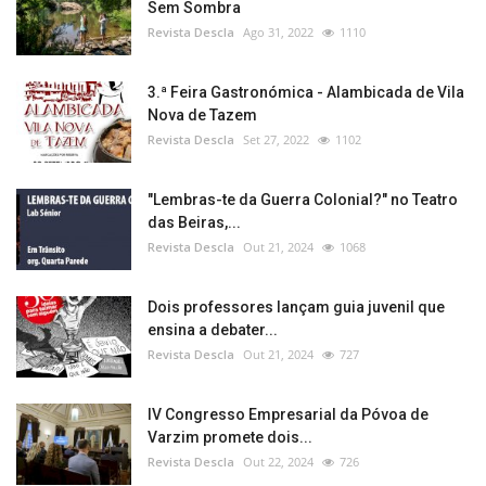
Sem Sombra
Revista Descla
Ago 31, 2022
1110
3.ª Feira Gastronómica - Alambicada de Vila
Nova de Tazem
Revista Descla
Set 27, 2022
1102
"Lembras-te da Guerra Colonial?" no Teatro
das Beiras,...
Revista Descla
Out 21, 2024
1068
Dois professores lançam guia juvenil que
ensina a debater...
Revista Descla
Out 21, 2024
727
IV Congresso Empresarial da Póvoa de
Varzim promete dois...
Revista Descla
Out 22, 2024
726