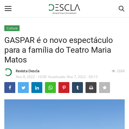
Cultura
Login
Registar
GASPAR é o novo espectáculo
para a família do Teatro Maria
Home
Matos
...by Descla
Revista Descla
2688
Nov 8, 2022 - 10:00
Atualizado: Nov 7, 2022 - 09:15
Desporto
Contactos
Sobre Nós
Educação