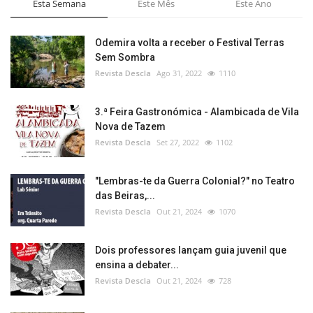
Esta Semana
Este Mês
Este Ano
Odemira volta a receber o Festival Terras
Sem Sombra
Revista Descla
Ago 31, 2022
1110
3.ª Feira Gastronómica - Alambicada de Vila
Nova de Tazem
Revista Descla
Set 27, 2022
1102
"Lembras-te da Guerra Colonial?" no Teatro
das Beiras,...
Revista Descla
Out 21, 2024
1070
Dois professores lançam guia juvenil que
ensina a debater...
Revista Descla
Out 21, 2024
728