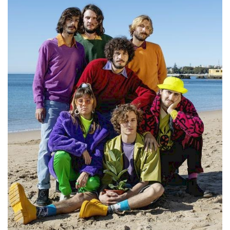
Estatuto Editorial
Saúde
Ficha técnica
Cultura
Lazer
Ambiente