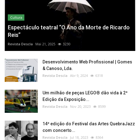
Cultura
Espectáculo teatral “O Ano da Morte de Ricardo
Reis”
Revista Descla
Mai 21, 2025
3230
Desenvolvimento Web Profissional | Gomes
& Canoso, Lda.
Revista Descla
Abr 9, 2024
6318
Um milhão de peças LEGO® dão vida à 2ª
Edição da Exposição...
Revista Descla
Nov 20, 2023
8599
14ª edição do Festival das Artes QuebraJazz
com concerto...
Revista Descla
Jul 18, 2023
8364