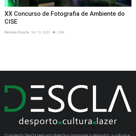
XX Concurso de Fotografia de Ambiente do
E
CISE
V
Revista Descla
Set 19, 2023
2344
Re
O projecto Descla tem por objectivo promover o desporto, a cultura e