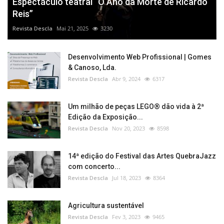
Espectáculo teatral “O Ano da Morte de Ricardo
Reis”
Revista Descla
Mai 21, 2025
3230
Desenvolvimento Web Profissional | Gomes
& Canoso, Lda.
Revista Descla
Abr 9, 2024
6317
Um milhão de peças LEGO® dão vida à 2ª
Edição da Exposição...
Revista Descla
Nov 20, 2023
8598
14ª edição do Festival das Artes QuebraJazz
com concerto...
Revista Descla
Jul 18, 2023
8364
Agricultura sustentável
Revista Descla
Fev 3, 2023
9465