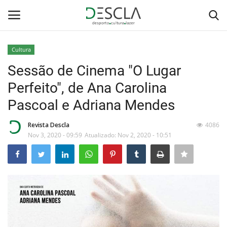
Cultura
Login
Registar
Sessão de Cinema "O Lugar
Perfeito", de Ana Carolina
Home
Pascoal e Adriana Mendes
...by Descla
Revista Descla
4086
Nov 3, 2020 - 09:59
Atualizado: Nov 2, 2020 - 10:51
Desporto
Contactos
Sobre Nós
Educação