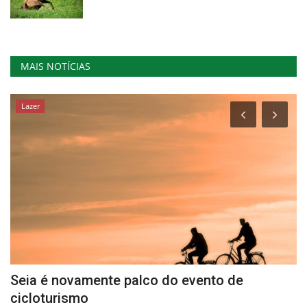
MAIS NOTÍCIAS
Lazer
Seia é novamente palco do evento de
M
cicloturismo
n