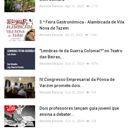
Revista Descla
Ago 31, 2022
1112
3.ª Feira Gastronómica - Alambicada de Vila
Nova de Tazem
Revista Descla
Set 27, 2022
1106
"Lembras-te da Guerra Colonial?" no Teatro
das Beiras,...
Revista Descla
Out 21, 2024
1074
IV Congresso Empresarial da Póvoa de
Varzim promete dois...
Revista Descla
Out 22, 2024
729
Dois professores lançam guia juvenil que
ensina a debater...
Revista Descla
Out 21, 2024
728