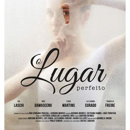
Estatuto Editorial
Saúde
Ficha técnica
Cultura
Lazer
Ambiente