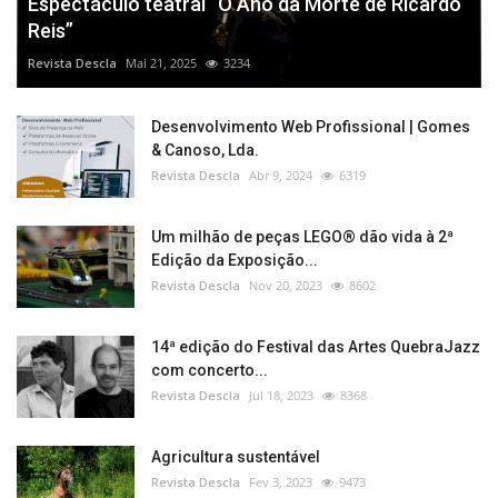
Espectáculo teatral “O Ano da Morte de Ricardo
Reis”
Revista Descla
Mai 21, 2025
3234
Desenvolvimento Web Profissional | Gomes
& Canoso, Lda.
Revista Descla
Abr 9, 2024
6319
Um milhão de peças LEGO® dão vida à 2ª
Edição da Exposição...
Revista Descla
Nov 20, 2023
8602
14ª edição do Festival das Artes QuebraJazz
com concerto...
Revista Descla
Jul 18, 2023
8368
Agricultura sustentável
Revista Descla
Fev 3, 2023
9473