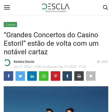
Cultura
Login
Registar
“Grandes Concertos do Casino
Estoril” estão de volta com um
Home
notável cartaz
...by Descla
Revista Descla
2063
Set 17, 2023 - 17:00
Atualizado: Set 15, 2023 - 17:22
Desporto
Contactos
Sobre Nós
Educação