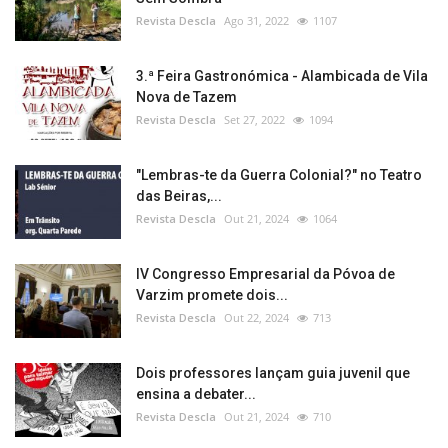
Revista Descla
Ago 31, 2022
1107
3.ª Feira Gastronómica - Alambicada de Vila
Nova de Tazem
Revista Descla
Set 27, 2022
1094
"Lembras-te da Guerra Colonial?" no Teatro
das Beiras,...
Revista Descla
Out 21, 2024
1064
IV Congresso Empresarial da Póvoa de
Varzim promete dois...
Revista Descla
Out 22, 2024
713
Dois professores lançam guia juvenil que
ensina a debater...
Revista Descla
Out 21, 2024
710