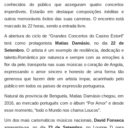
conhecidos do público que asseguram quatro concertos
imperdíveis. Estarão em destaque composições inéditas e
outros memoráveis êxitos das suas carreiras. O encontro está
marcado às 22 horas, sendo a entrada livre.
A abertura do ciclo de “Grandes Concertos do Casino Estoril”
terá como protagonista
Matias Damásio
, no dia
22 de
Setembro
. O artista é um exemplo de resiliência, dedicação e
talento.Romântico por natureza e sempre com as emoções à
flor da pele, transporta nas suas músicas o coração de Angola,
expressando o amor sincero e honesto de uma forma tão
generosa que fazem dele um artista ímpar, acarinhado pelo
público em todos os países de expressão portuguesa.
Natural da província de Benguela, Matias Damásio chegou, em
2016, ao mercado português com o álbum “Por Amor” e desde
esse momento, “todo o Mundo nos chama Loucos”.
Um dos mais carismáticos músicos nacionais,
David Fonseca
apresenta-se, no dia
23 de Setembro
, no Lounge D para