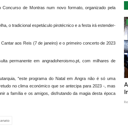
o Concurso de Montras num novo formato, organizado pela
Desporto
 o tradicional espetáculo pirotécnico e a festa irá estender-
 Cantar aos Reis (7 de janeiro) e o primeiro concerto de 2023
sulta permanente em angradoheroismo.pt, com milhares de
utarquia, “este programa do Natal em Angra não é só uma
 livre a
Recorde de participação WorldTour na
A
bretudo no clima económico que se antecipa para 2023 -, mas
Volta ao Algarve
I
nir a família e os amigos, disfrutando da magia desta época
Revista Descla
Jan 8, 2021
3938
Re
sanato