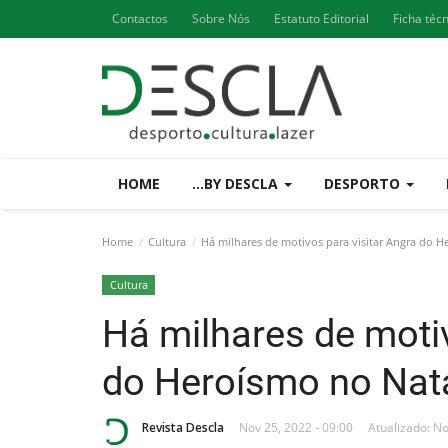
Contactos
Sobre Nós
Estatuto Editorial
Ficha téc
HOME
...BY DESCLA
DESPORTO
Home
Cultura
Há milhares de motivos para visitar Angra do H
Cultura
Há milhares de motiv
do Heroísmo no Nat
Revista Descla
Nov 25, 2022 - 09:00
Atualizado: No