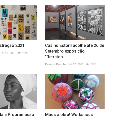
ustração 2021
Casino Estoril acolhe até 26 de
Setembro exposição
Out 6, 2021
4096
“Retratos...
Revista Descla
Set 17, 2021
3223
da a Programação
Mãos à obra! Workshops