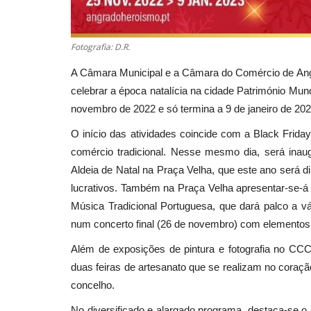
Fotografia: D.R.
A Câmara Municipal e a Câmara do Comércio de Ang
celebrar a época natalícia na cidade Património Mun
novembro de 2022 e só termina a 9 de janeiro de 202
O início das atividades coincide com a Black Frid
comércio tradicional. Nesse mesmo dia, será inaug
Aldeia de Natal na Praça Velha, que este ano será d
lucrativos. Também na Praça Velha apresentar-se-á a
Música Tradicional Portuguesa, que dará palco a v
num concerto final (26 de novembro) com elementos 
Além de exposições de pintura e fotografia no CC
duas feiras de artesanato que se realizam no coraç
concelho.
No diversificado e alargado programa, destaca-se 