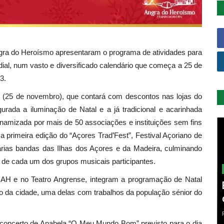
ra do Heroísmo apresentaram o programa de atividades para
dial, num vasto e diversificado calendário que começa a 25 de
3.
ay (25 de novembro), que contará com descontos nas lojas do
urada a iluminação de Natal e a já tradicional e acarinhada
inamizada por mais de 50 associações e instituições sem fins
 primeira edição do “Açores Trad’Fest”, Festival Açoriano de
árias bandas das Ilhas dos Açores e da Madeira, culminando
de cada um dos grupos musicais participantes.
CAH e no Teatro Angrense, integram a programação de Natal
ão da cidade, uma delas com trabalhos da população sénior do
o concerto de Anabela “O Meu Mundo Bom” previsto para o dia