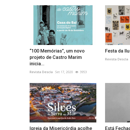
“100 Memórias”, um novo
Festa da Il
projeto de Castro Marim
Revista Descla
inicia...
Revista Descla
Set 17, 2020
3953
Igreja da Misericórdia acolhe
Está Fecha