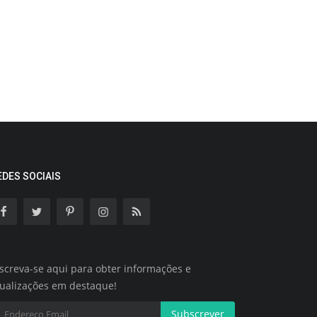
EDES SOCIAIS
screva-se aqui para obter informações e
tualizações em destaque!
Subscrever