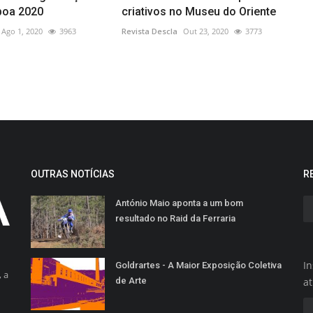
boa 2020
criativos no Museu do Oriente
Ago 1, 2020
3963
Revista Descla
Out 23, 2020
3773
OUTRAS NOTÍCIAS
R
António Maio aponta a um bom
resultado no Raid da Ferraria
In
Goldrartes - A Maior Exposição Coletiva
 a
de Arte
a