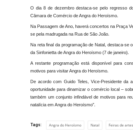
O dia 8 de dezembro destaca-se pelo regresso d
Câmara de Comércio de Angra do Heroísmo.
Cultura
Na Passagem de Ano, haverá concertos na Praça Velha,
se pela madrugada na Rua de São João.
Na reta final da programação de Natal, destaca-se o
da Sinfonietta de Angra do Heroísmo (7 de janeiro).
A restante programação está disponível para con
motivos para visitar Angra do Heroísmo.
De acordo com Guido Teles, Vice-Presidente da a
Cine-Caravana traz cinema ao ar
oportunidade para dinamizar o comércio local – so
Vouzela
também um conjunto infindável de motivos para reu
natalícia em Angra do Heroísmo”.
Revista Descla
Ago 5, 2021
3347
Tags:
Angra do Heroísmo
Natal
Feiras de arte