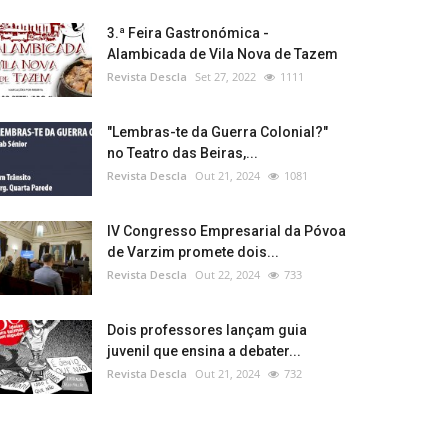
3.ª Feira Gastronómica -
Alambicada de Vila Nova de Tazem
Revista Descla
Set 27, 2022
1111
"Lembras-te da Guerra Colonial?"
no Teatro das Beiras,...
Revista Descla
Out 21, 2024
1081
IV Congresso Empresarial da Póvoa
de Varzim promete dois...
Revista Descla
Out 22, 2024
733
Dois professores lançam guia
juvenil que ensina a debater...
Revista Descla
Out 21, 2024
732