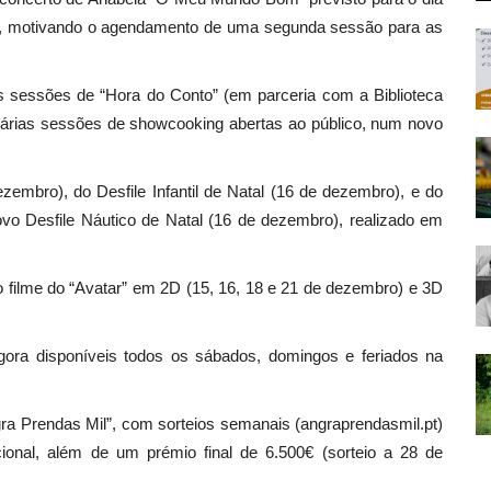
do, motivando o agendamento de uma segunda sessão para as
 sessões de “Hora do Conto” (em parceria com a Biblioteca
e várias sessões de showcooking abertas ao público, num novo
ezembro), do Desfile Infantil de Natal (16 de dezembro), e do
ovo Desfile Náutico de Natal (16 de dezembro), realizado em
o filme do “Avatar” em 2D (15, 16, 18 e 21 de dezembro) e 3D
agora disponíveis todos os sábados, domingos e feriados na
gra Prendas Mil”, com sorteios semanais (angraprendasmil.pt)
cional, além de um prémio final de 6.500€ (sorteio a 28 de