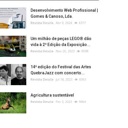
Desenvolvimento Web Profissional |
Gomes & Canoso, Lda.
Revista Descla
Abr 9, 2024
6317
Um milhão de peças LEGO® dão
vida à 2ª Edição da Exposição...
Revista Descla
Nov 20, 2023
8598
14ª edição do Festival das Artes
QuebraJazz com concerto...
Revista Descla
Jul 18, 2023
8363
Agricultura sustentável
Revista Descla
Fev 3, 2023
9464