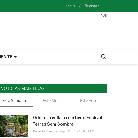
Login
/
Registar
IENTE
NOTÍCIAS MAIS LIDAS
Esta Semana
Este Mês
Este Ano
Odemira volta a receber o Festival
Terras Sem Sombra
Revista Descla
Ago 31, 2022
1121