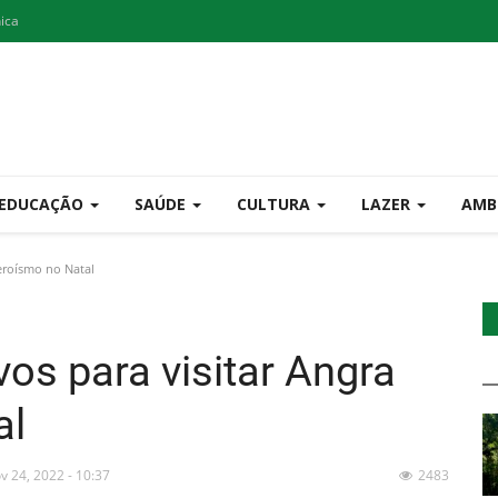
nica
EDUCAÇÃO
SAÚDE
CULTURA
LAZER
AMB
eroísmo no Natal
os para visitar Angra
al
v 24, 2022 - 10:37
2483