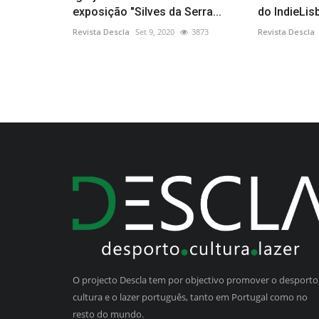
exposição "Silves da Serra...
do IndieLis
Revista Descla
Set 9, 2020
3873
Revista Descla
O projecto Descla tem por objectivo promover o desporto,
cultura e o lazer português, tanto em Portugal como no
resto do mundo.