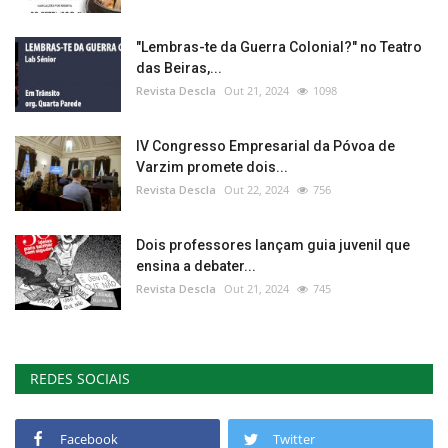
"Lembras-te da Guerra Colonial?" no Teatro
das Beiras,...
Revista Descla
Out 21, 2024
1098
IV Congresso Empresarial da Póvoa de
Varzim promete dois...
Revista Descla
Out 22, 2024
756
Dois professores lançam guia juvenil que
ensina a debater...
Revista Descla
Out 21, 2024
745
REDES SOCIAIS
Facebook
Twitter