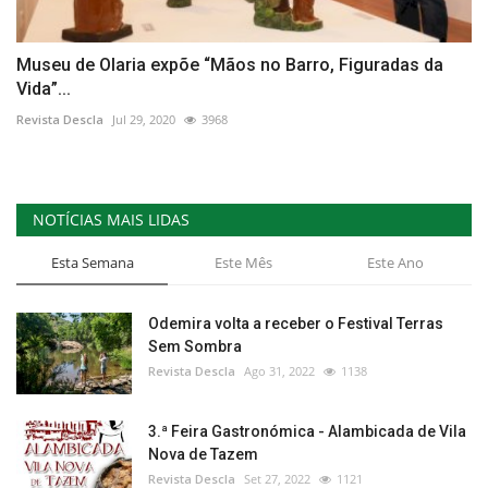
Museu de Olaria expõe “Mãos no Barro, Figuradas da
Vida”...
Revista Descla
Jul 29, 2020
3968
NOTÍCIAS MAIS LIDAS
Esta Semana
Este Mês
Este Ano
Odemira volta a receber o Festival Terras
Sem Sombra
Revista Descla
Ago 31, 2022
1138
3.ª Feira Gastronómica - Alambicada de Vila
Nova de Tazem
Revista Descla
Set 27, 2022
1121