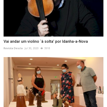
Vai andar um violino `à solta’ por Idanha-a-Nova
Revista Descla
Jul 30, 2020
3918