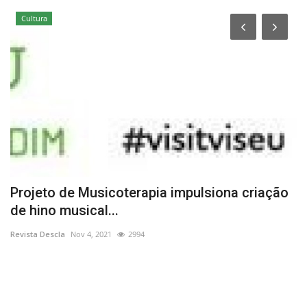
Cultura
Projeto de Musicoterapia impulsiona criação
E
de hino musical...
m
Revista Descla
Nov 4, 2021
2994
Re