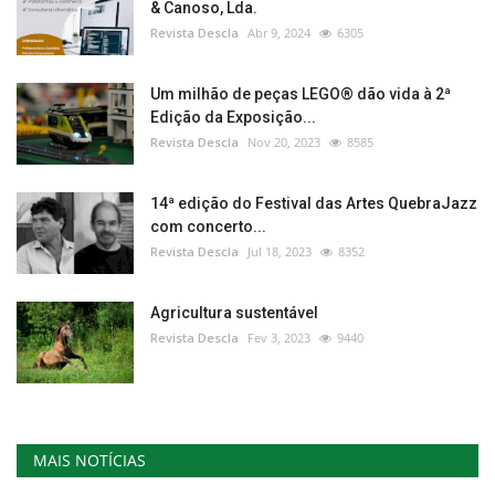
& Canoso, Lda.
Revista Descla
Abr 9, 2024
6305
Um milhão de peças LEGO® dão vida à 2ª
Edição da Exposição...
Revista Descla
Nov 20, 2023
8585
14ª edição do Festival das Artes QuebraJazz
com concerto...
Revista Descla
Jul 18, 2023
8352
Agricultura sustentável
Revista Descla
Fev 3, 2023
9440
MAIS NOTÍCIAS