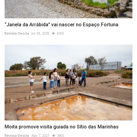
“Janela da Arrábida” vai nascer no Espaço Fortuna
Revista Descla
Jul 28, 2020
4365
Moita promove visita guiada no Sítio das Marinhas
Revista Descla
Ago 7, 2021
3805