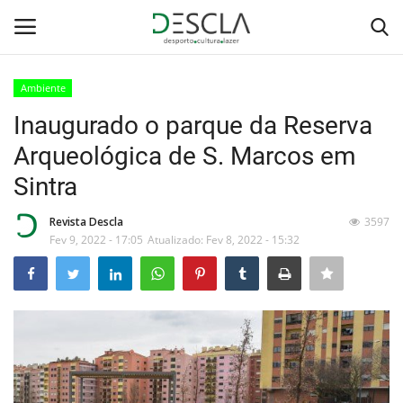
Ambiente
Login
Registar
Inaugurado o parque da Reserva
Arqueológica de S. Marcos em
Home
Sintra
...by Descla
Revista Descla
3597
Fev 9, 2022 - 17:05
Atualizado: Fev 8, 2022 - 15:32
Desporto
Contactos
Sobre Nós
Educação