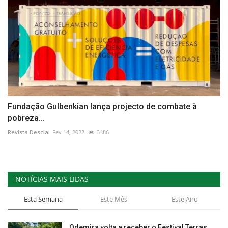
Fundação Gulbenkian lança projecto de combate à
pobreza...
Revista Descla
Fev 14, 2022
3486
NOTÍCIAS MAIS LIDAS
Esta Semana
Este Mês
Este Ano
Odemira volta a receber o Festival Terras