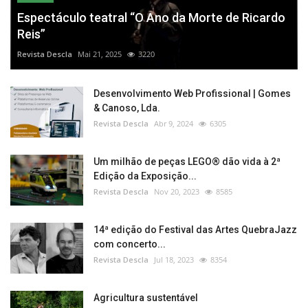
Espectáculo teatral “O Ano da Morte de Ricardo
Reis”
Revista Descla
Mai 21, 2025
3220
Desenvolvimento Web Profissional | Gomes
& Canoso, Lda.
Revista Descla
Abr 9, 2024
6305
Um milhão de peças LEGO® dão vida à 2ª
Edição da Exposição...
Revista Descla
Nov 20, 2023
8585
14ª edição do Festival das Artes QuebraJazz
com concerto...
Revista Descla
Jul 18, 2023
8354
Agricultura sustentável