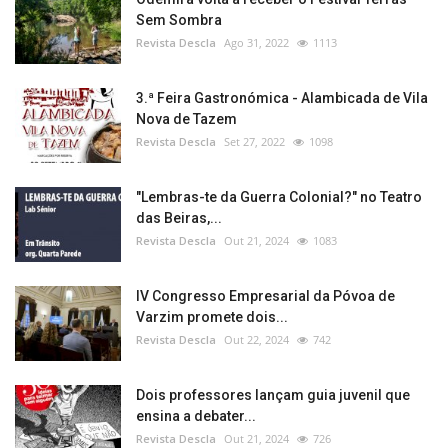
Sem Sombra
Revista Descla
Ago 31, 2022
1113
3.ª Feira Gastronómica - Alambicada de Vila
Nova de Tazem
Revista Descla
Set 27, 2022
1098
"Lembras-te da Guerra Colonial?" no Teatro
das Beiras,...
Revista Descla
Out 21, 2024
1083
IV Congresso Empresarial da Póvoa de
Varzim promete dois...
Revista Descla
Out 22, 2024
742
Dois professores lançam guia juvenil que
ensina a debater...
Revista Descla
Out 21, 2024
726