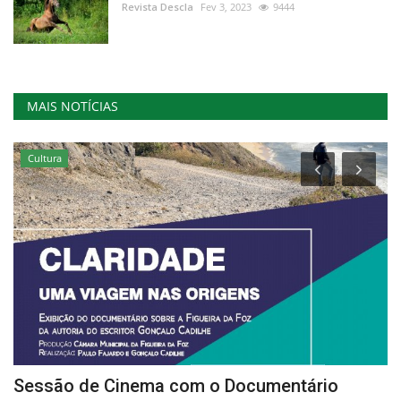
Revista Descla
Fev 3, 2023
9444
MAIS NOTÍCIAS
Cultura
e
Sessão de Cinema com o Documentário
F