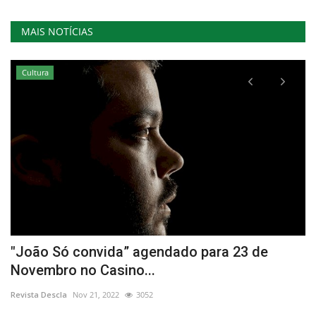
MAIS NOTÍCIAS
Cultura
"João Só convida” agendado para 23 de
C
Novembro no Casino...
e
Revista Descla
Nov 21, 2022
3052
Re