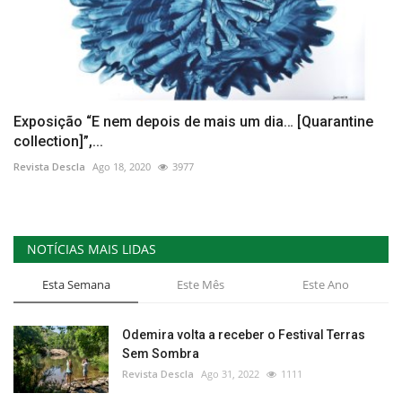
Exposição “E nem depois de mais um dia… [Quarantine
collection]”,...
Revista Descla
Ago 18, 2020
3977
NOTÍCIAS MAIS LIDAS
Esta Semana
Este Mês
Este Ano
Odemira volta a receber o Festival Terras
Sem Sombra
Revista Descla
Ago 31, 2022
1111