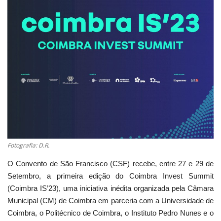
Estatuto Editorial
Saúde
Ficha técnica
Cultura
Lazer
Ambiente
Fotografia: D.R.
O Convento de São Francisco (CSF) recebe, entre 27 e 29 de
Setembro, a primeira edição do Coimbra Invest Summit
(Coimbra IS’23), uma iniciativa inédita organizada pela Câmara
Municipal (CM) de Coimbra em parceria com a Universidade de
Coimbra, o Politécnico de Coimbra, o Instituto Pedro Nunes e o