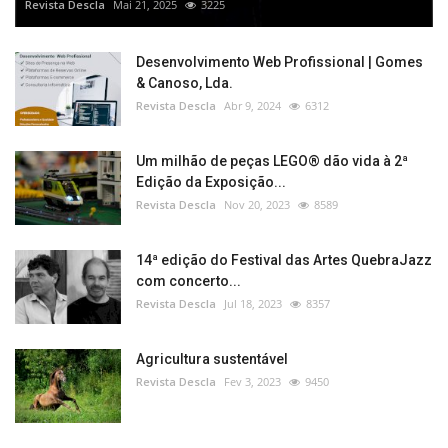
Revista Descla
Mai 21, 2025
3225
Desenvolvimento Web Profissional | Gomes
& Canoso, Lda.
Revista Descla
Abr 9, 2024
6312
Um milhão de peças LEGO® dão vida à 2ª
Edição da Exposição...
Revista Descla
Nov 20, 2023
8589
14ª edição do Festival das Artes QuebraJazz
com concerto...
Revista Descla
Jul 18, 2023
8357
Agricultura sustentável
Revista Descla
Fev 3, 2023
9450