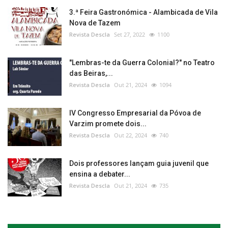
3.ª Feira Gastronómica - Alambicada de Vila
Nova de Tazem
Revista Descla
Set 27, 2022
1100
"Lembras-te da Guerra Colonial?" no Teatro
das Beiras,...
Revista Descla
Out 21, 2024
1094
IV Congresso Empresarial da Póvoa de
Varzim promete dois...
Revista Descla
Out 22, 2024
740
Dois professores lançam guia juvenil que
ensina a debater...
Revista Descla
Out 21, 2024
735