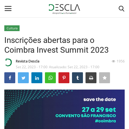
Cultura
Login
Registar
Inscrições abertas para o
Coimbra Invest Summit 2023
Home
Revista Descla
1956
...by Descla
Set 22, 2023 - 17:00
Atualizado: Set 22, 2023 - 17:00
Desporto
Contactos
Sobre Nós
Educação