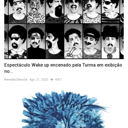
Espectáculo Wake up encenado pela Turma em exibição
no...
Revista Descla
Ago 21, 2020
4067