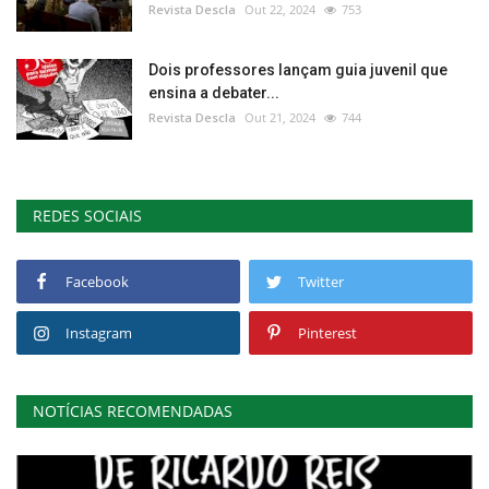
Revista Descla
Out 22, 2024
753
Dois professores lançam guia juvenil que
ensina a debater...
Revista Descla
Out 21, 2024
744
REDES SOCIAIS
Facebook
Twitter
Instagram
Pinterest
NOTÍCIAS RECOMENDADAS