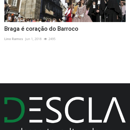
Braga é coração do Barroco
F
r
Lino Ramos
Jun 1, 2018
2495
Re