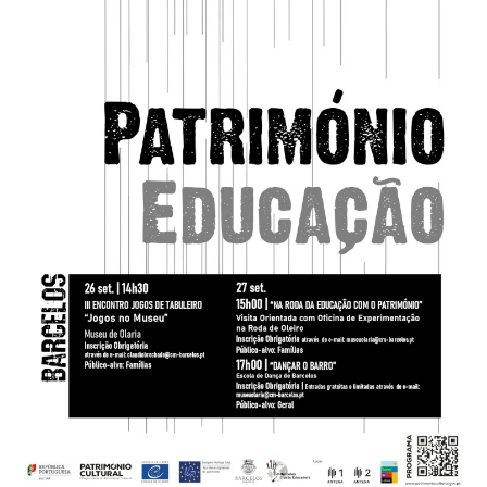
Estatuto Editorial
Saúde
Ficha técnica
Cultura
Lazer
Ambiente