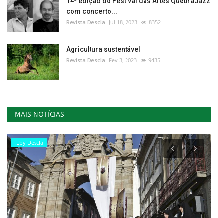
14ª edição do Festival das Artes QuebraJazz
com concerto...
Revista Descla
Jul 18, 2023
8352
Agricultura sustentável
Revista Descla
Fev 3, 2023
9435
MAIS NOTÍCIAS
...by Descla