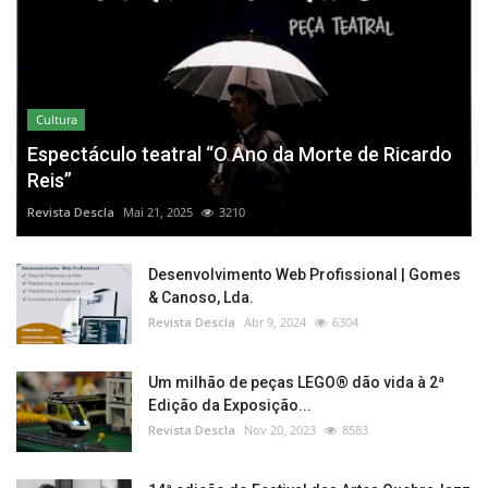
Cultura
Espectáculo teatral “O Ano da Morte de Ricardo
Reis”
Revista Descla
Mai 21, 2025
3210
Desenvolvimento Web Profissional | Gomes
& Canoso, Lda.
Revista Descla
Abr 9, 2024
6304
Um milhão de peças LEGO® dão vida à 2ª
Edição da Exposição...
Revista Descla
Nov 20, 2023
8583