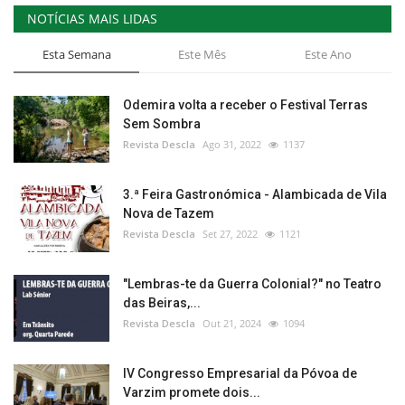
NOTÍCIAS MAIS LIDAS
Esta Semana
Este Mês
Este Ano
Odemira volta a receber o Festival Terras
Sem Sombra
Revista Descla
Ago 31, 2022
1137
3.ª Feira Gastronómica - Alambicada de Vila
Nova de Tazem
Revista Descla
Set 27, 2022
1121
"Lembras-te da Guerra Colonial?" no Teatro
das Beiras,...
Revista Descla
Out 21, 2024
1094
IV Congresso Empresarial da Póvoa de
Varzim promete dois...