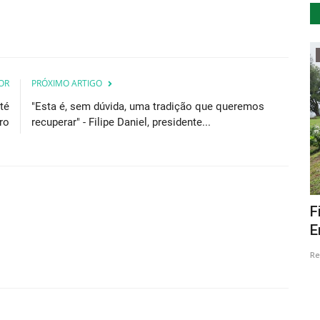
Cultura
OR
PRÓXIMO ARTIGO
té
"Esta é, sem dúvida, uma tradição que queremos
ro
recuperar" - Filipe Daniel, presidente...
tá de
“Do Coleccionismo ao Museu: do
F
Acordeão & Concertina” em...
E
Revista Descla
Nov 2, 2020
4057
Re