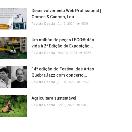
Desenvolvimento Web Profissional |
Gomes & Canoso, Lda.
Revista Descla
Abr 9, 2024
6305
Um milhão de peças LEGO® dão
vida à 2ª Edição da Exposição...
Revista Descla
Nov 20, 2023
8585
14ª edição do Festival das Artes
QuebraJazz com concerto...
Revista Descla
Jul 18, 2023
8352
Agricultura sustentável
Revista Descla
Fev 3, 2023
9440