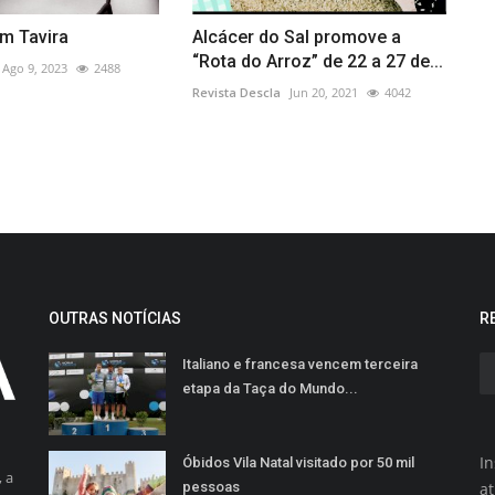
m Tavira
Alcácer do Sal promove a
“Rota do Arroz” de 22 a 27 de...
Ago 9, 2023
2488
Revista Descla
Jun 20, 2021
4042
OUTRAS NOTÍCIAS
R
Italiano e francesa vencem terceira
etapa da Taça do Mundo...
In
Óbidos Vila Natal visitado por 50 mil
 a
pessoas
a