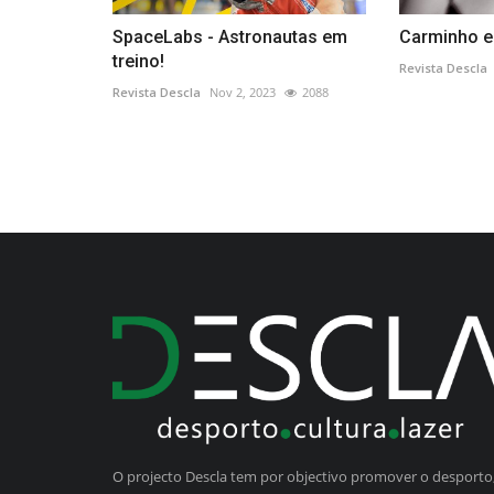
SpaceLabs - Astronautas em
Carminho e
treino!
Revista Descla
Revista Descla
Nov 2, 2023
2088
O projecto Descla tem por objectivo promover o desporto,