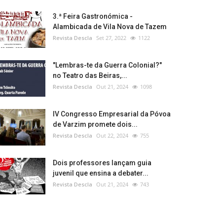
3.ª Feira Gastronómica -
Alambicada de Vila Nova de Tazem
Revista Descla
Set 27, 2022
1122
"Lembras-te da Guerra Colonial?"
no Teatro das Beiras,...
Revista Descla
Out 21, 2024
1098
IV Congresso Empresarial da Póvoa
de Varzim promete dois...
Revista Descla
Out 22, 2024
755
Dois professores lançam guia
juvenil que ensina a debater...
Revista Descla
Out 21, 2024
743