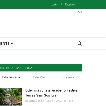
Login
/
Registar
IENTE
NOTÍCIAS MAIS LIDAS
Esta Semana
Este Mês
Este Ano
Odemira volta a receber o Festival
Terras Sem Sombra
Revista Descla
Ago 31, 2022
1138