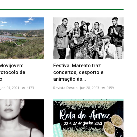
 Movijovem
Festival Mareato traz
rotocolo de
concertos, desporto e
o
animação às...
Jan 24, 2021
4173
Revista Descla
Jun 28, 2023
2459