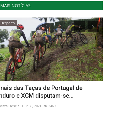
MAIS NOTÍCIAS
Desporto
...by Descla
inais das Taças de Portugal de
Turismo do
nduro e XCM disputam-se...
expectativ
vista Descla
Out 30, 2021
3469
Lino Ramos
Jan 2,