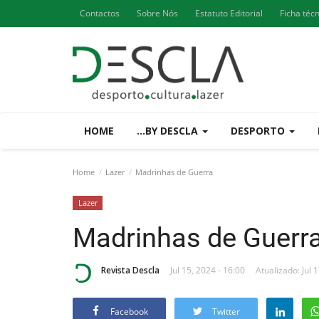
Contactos
Sobre Nós
Estatuto Editorial
Ficha téc
HOME
...BY DESCLA
DESPORTO
Home
Lazer
Madrinhas de Guerra
Lazer
Madrinhas de Guerr
Revista Descla
Jul 15, 2024 - 16:00
Atualizado: Jul 
Facebook
Twitter