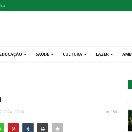
nica
EDUCAÇÃO
SAÚDE
CULTURA
LAZER
AMB
a
17, 2024 - 17:16
1581