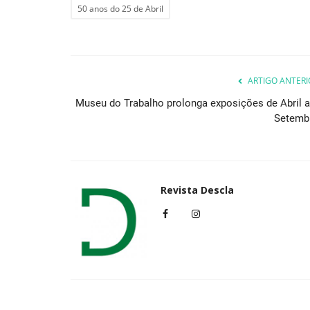
50 anos do 25 de Abril
Cultura
ARTIGO ANTERI
Museu do Trabalho prolonga exposições de Abril a
Setemb
Revista Descla
O folk português dos Tanira es
regresso aos palcos...
Revista Descla
Ago 20, 2020
4075