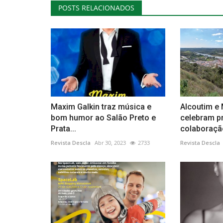
POSTS RELACIONADOS
Maxim Galkin traz música e
Alcoutim e
bom humor ao Salão Preto e
celebram p
Prata...
colaboraçã
Revista Descla
Abr 30, 2023
2733
Revista Descla