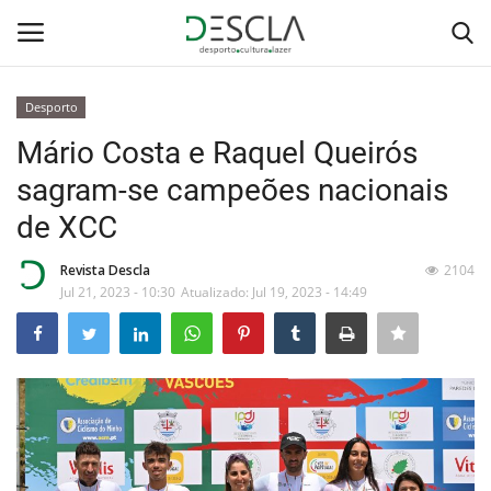
Desporto
Login
Registar
Mário Costa e Raquel Queirós
sagram-se campeões nacionais
Home
de XCC
...by Descla
Revista Descla
2104
Jul 21, 2023 - 10:30
Atualizado: Jul 19, 2023 - 14:49
Desporto
Contactos
Sobre Nós
Educação