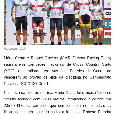
Estatuto Editorial
Saúde
Ficha técnica
Cultura
Fotografia: D.R.
Mário Costa e Raquel Queirós (MMR Factory Racing Team)
Lazer
sagraram-se campeões nacionais de Cross Country Curto
(XCC), este sábado, em Vascões, Paredes de Coura, ao
Ambiente
vencerem as provas de elite da disciplina no Campeonato
Nacional XCC/XCO Credibom.
Na prova da elite masculina, Mário Costa foi o mais rápido no
circuito fechado com 1200 metros, terminando a corrida em
20m03.118s. O corredor, que competiu em nome individual,
ficou no primeiro lugar do pódio, à frente de Roberto Ferreira