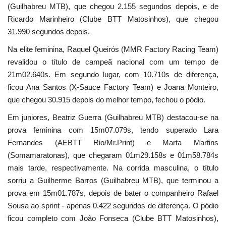
(Guilhabreu MTB), que chegou 2.155 segundos depois, e de
Ricardo Marinheiro (Clube BTT Matosinhos), que chegou
31.990 segundos depois.
Na elite feminina, Raquel Queirós (MMR Factory Racing Team)
revalidou o título de campeã nacional com um tempo de
21m02.640s. Em segundo lugar, com 10.710s de diferença,
ficou Ana Santos (X-Sauce Factory Team) e Joana Monteiro,
que chegou 30.915 depois do melhor tempo, fechou o pódio.
Em juniores, Beatriz Guerra (Guilhabreu MTB) destacou-se na
prova feminina com 15m07.079s, tendo superado Lara
Fernandes (AEBTT Rio/Mr.Print) e Marta Martins
(Somamaratonas), que chegaram 01m29.158s e 01m58.784s
mais tarde, respectivamente. Na corrida masculina, o título
sorriu a Guilherme Barros (Guilhabreu MTB), que terminou a
prova em 15m01.787s, depois de bater o companheiro Rafael
Sousa ao sprint - apenas 0.422 segundos de diferença. O pódio
ficou completo com João Fonseca (Clube BTT Matosinhos),