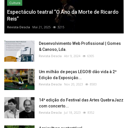
Cultura
Espectáculo teatral “O Ano da Morte de Ricardo
Reis”
Revista Descla
Mai 21, 2025
3215
Desenvolvimento Web Profissional | Gomes
& Canoso, Lda.
Revista Descla
Abr 9, 2024
6305
Um milhão de peças LEGO® dão vida à 2ª
Edição da Exposição...
Revista Descla
Nov 20, 2023
8583
14ª edição do Festival das Artes QuebraJazz
com concerto...
Revista Descla
Jul 18, 2023
8352