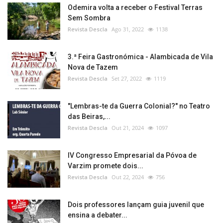
Odemira volta a receber o Festival Terras
Sem Sombra
Revista Descla
Ago 31, 2022
1138
3.ª Feira Gastronómica - Alambicada de Vila
Nova de Tazem
Revista Descla
Set 27, 2022
1119
"Lembras-te da Guerra Colonial?" no Teatro
das Beiras,...
Revista Descla
Out 21, 2024
1097
IV Congresso Empresarial da Póvoa de
Varzim promete dois...
Revista Descla
Out 22, 2024
756
Dois professores lançam guia juvenil que
ensina a debater...