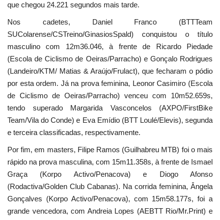
que chegou 24.221 segundos mais tarde.
Nos cadetes, Daniel Franco (BTTTeam
SUColarense/CSTreino/GinasiosSpald) conquistou o título
masculino com 12m36.046, à frente de Ricardo Piedade
(Escola de Ciclismo de Oeiras/Parracho) e Gonçalo Rodrigues
(Landeiro/KTM/ Matias & Araújo/Frulact), que fecharam o pódio
por esta ordem. Já na prova feminina, Leonor Casimiro (Escola
de Ciclismo de Oeiras/Parracho) venceu com 10m52.659s,
tendo superado Margarida Vasconcelos (AXPO/FirstBike
Team/Vila do Conde) e Eva Emídio (BTT Loulé/Elevis), segunda
e terceira classificadas, respectivamente.
Por fim, em masters, Filipe Ramos (Guilhabreu MTB) foi o mais
rápido na prova masculina, com 15m11.358s, à frente de Ismael
Graça (Korpo Activo/Penacova) e Diogo Afonso
(Rodactiva/Golden Club Cabanas). Na corrida feminina, Ângela
Gonçalves (Korpo Activo/Penacova), com 15m58.177s, foi a
grande vencedora, com Andreia Lopes (AEBTT Rio/Mr.Print) e