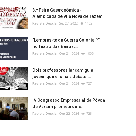
3.ª Feira Gastronómica -
Alambicada de Vila Nova de Tazem
Revista Descla
Set 27, 2022
1102
"Lembras-te da Guerra Colonial?"
no Teatro das Beiras,...
Revista Descla
Out 21, 2024
1068
Dois professores lançam guia
juvenil que ensina a debater...
Revista Descla
Out 21, 2024
727
IV Congresso Empresarial da Póvoa
de Varzim promete dois...
Revista Descla
Out 22, 2024
726