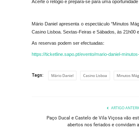
Acerte o relógio e prepara-se para uma oportunidade
Mário Daniel apresenta o espectáculo “Minutos Mág
Cultura
Casino Lisboa. Sextas-Feiras e Sábados, às 21h00 
As reservas podem ser efectuadas:
https://ticketline.sapo.pt/evento/mario-daniel-minut
Tags:
Mário Daniel
Casino Lisboa
Minutos Mág
Exposição de Pintura Surrealist
“Saramago, a obra e o...
ARTIGO ANTERI
Revista Descla
Jun 19, 2020
4930
Paço Ducal e Castelo de Vila Viçosa vão est
abertos nos feriados e convidam a.