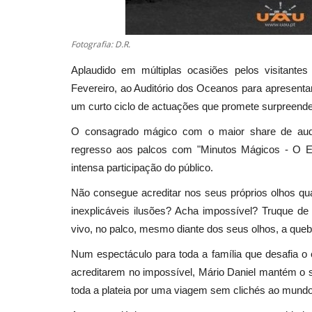
Fotografia: D.R.
Aplaudido em múltiplas ocasiões pelos visitante
Fevereiro, ao Auditório dos Oceanos para apresenta
um curto ciclo de actuações que promete surpreende
O consagrado mágico com o maior share de audiê
regresso aos palcos com "Minutos Mágicos - O Es
intensa participação do público.
Não consegue acreditar nos seus próprios olhos qua
inexplicáveis ilusões? Acha impossível? Truque de
vivo, no palco, mesmo diante dos seus olhos, a quebr
Num espectáculo para toda a família que desafia o 
acreditarem no impossível, Mário Daniel mantém o s
toda a plateia por uma viagem sem clichés ao mund