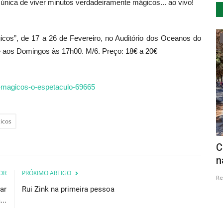
 única de viver minutos verdadeiramente mágicos... ao vivo!
icos”, de 17 a 26 de Fevereiro, no Auditório dos Oceanos do
Cultura
e aos Domingos às 17h00. M/6. Preço: 18€ a 20€
os-magicos-o-espetaculo-69665
icos
a
Galeria de Arte do Casino Estoril
C
prolonga Salão de Outono...
n
OR
PRÓXIMO ARTIGO
Revista Descla
Dez 24, 2022
2558
Re
ar
Rui Zink na primeira pessoa
..