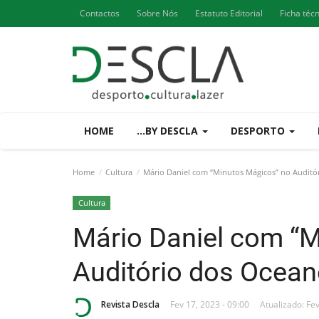
Contactos
Sobre Nós
Estatuto Editorial
Ficha téc
HOME
...BY DESCLA
DESPORTO
Home
Cultura
Mário Daniel com “Minutos Mágicos” no Auditó
Cultura
Mário Daniel com “
Auditório dos Ocean
Revista Descla
Fev 17, 2023 - 09:00
Atualizado: Fev