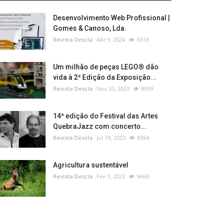
Desenvolvimento Web Profissional |
Gomes & Canoso, Lda.
Revista Descla
Abr 9, 2024
6318
Um milhão de peças LEGO® dão
vida à 2ª Edição da Exposição...
Revista Descla
Nov 20, 2023
8599
14ª edição do Festival das Artes
QuebraJazz com concerto...
Revista Descla
Jul 18, 2023
8364
Agricultura sustentável
Revista Descla
Fev 3, 2023
9468