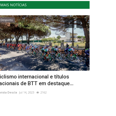
MAIS NOTÍCIAS
Desporto
Cultura
iclismo internacional e títulos
Aldeia de 
acionais de BTT em destaque...
Figuras Fa
vista Descla
Jul 14, 2023
2162
Revista Descla
Ma