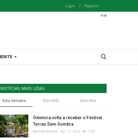
Login
/
Registar
IENTE
NOTÍCIAS MAIS LIDAS
Esta Semana
Este Mês
Este Ano
Odemira volta a receber o Festival
Terras Sem Sombra
Revista Descla
Ago 31, 2022
1109