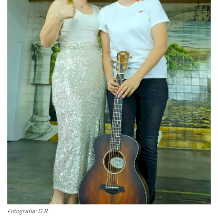
Estatuto Editorial
Saúde
Ficha técnica
Cultura
Lazer
Ambiente
Fotografia: D.R.