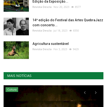
Edição da Exposição...
Revista Descla
Nov 20, 2023
8577
14ª edição do Festival das Artes QuebraJazz
com concerto...
Revista Descla
Jul 18, 2023
8350
Agricultura sustentável
Revista Descla
Fev 3, 2023
9429
MAIS NOTÍCIAS
Cultura