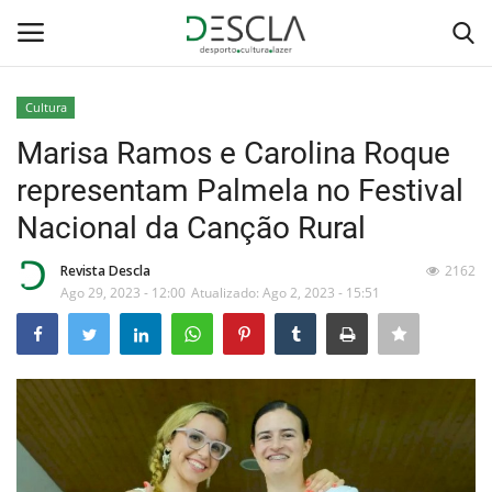
Cultura
Login
Registar
Marisa Ramos e Carolina Roque
representam Palmela no Festival
Home
Nacional da Canção Rural
...by Descla
Revista Descla
2162
Ago 29, 2023 - 12:00
Atualizado: Ago 2, 2023 - 15:51
Desporto
Contactos
Sobre Nós
Educação