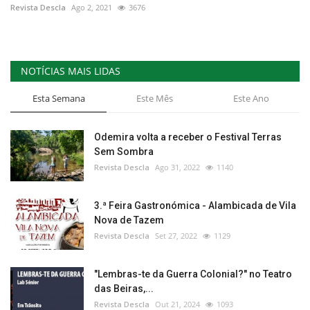
Revista Descla
Ago 2, 2021
3676
NOTÍCIAS MAIS LIDAS
Esta Semana
Este Mês
Este Ano
Odemira volta a receber o Festival Terras
Sem Sombra
Revista Descla
Ago 31, 2022
1140
3.ª Feira Gastronómica - Alambicada de Vila
Nova de Tazem
Revista Descla
Set 27, 2022
1129
"Lembras-te da Guerra Colonial?" no Teatro
das Beiras,...
Revista Descla
Out 21, 2024
1093