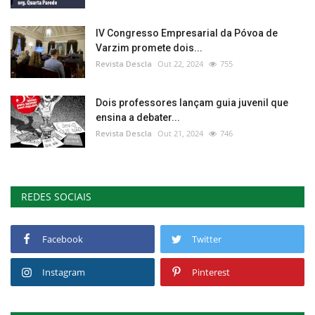
IV Congresso Empresarial da Póvoa de
Varzim promete dois...
Revista Descla
Out 22, 2024
755
Dois professores lançam guia juvenil que
ensina a debater...
Revista Descla
Out 21, 2024
746
REDES SOCIAIS
Facebook
Twitter
Instagram
Pinterest