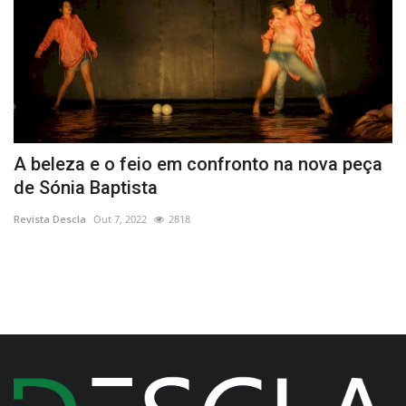
A beleza e o feio em confronto na nova peça
P
de Sónia Baptista
H
Revista Descla
Out 7, 2022
2818
Re