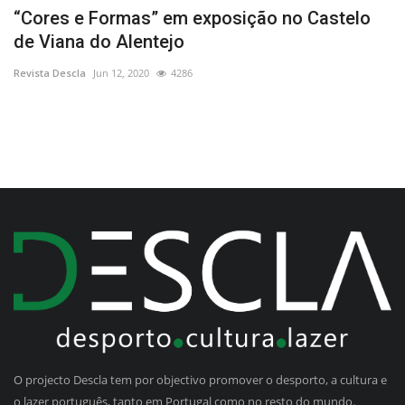
do
“Cores e Formas” em exposição no Castelo
M
de Viana do Alentejo
p
Revista Descla
Jun 12, 2020
4286
Re
O projecto Descla tem por objectivo promover o desporto, a cultura e
o lazer português, tanto em Portugal como no resto do mundo.