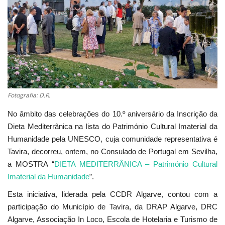
Estatuto Editorial
Saúde
Ficha técnica
Cultura
Fotografia: D.R.
No âmbito das celebrações do 10.º aniversário da Inscrição da
Lazer
Dieta Mediterrânica na lista do Património Cultural Imaterial da
Humanidade pela UNESCO, cuja comunidade representativa é
Ambiente
Tavira, decorreu, ontem, no Consulado de Portugal em Sevilha,
a MOSTRA “
DIETA MEDITERRÂNICA – Património Cultural
Imaterial da Humanidade
”.
Esta iniciativa, liderada pela CCDR Algarve, contou com a
participação do Município de Tavira, da DRAP Algarve, DRC
Algarve, Associação In Loco, Escola de Hotelaria e Turismo de