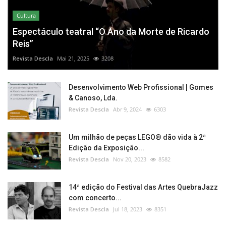
Cultura
Espectáculo teatral “O Ano da Morte de Ricardo
Reis”
Revista Descla
Mai 21, 2025
3208
Desenvolvimento Web Profissional | Gomes
& Canoso, Lda.
Revista Descla
Abr 9, 2024
6303
Um milhão de peças LEGO® dão vida à 2ª
Edição da Exposição...
Revista Descla
Nov 20, 2023
8582
14ª edição do Festival das Artes QuebraJazz
com concerto...
Revista Descla
Jul 18, 2023
8351