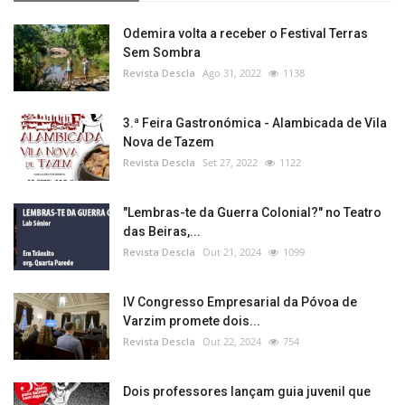
Odemira volta a receber o Festival Terras
Sem Sombra
Revista Descla
Ago 31, 2022
1138
3.ª Feira Gastronómica - Alambicada de Vila
Nova de Tazem
Revista Descla
Set 27, 2022
1122
"Lembras-te da Guerra Colonial?" no Teatro
das Beiras,...
Revista Descla
Out 21, 2024
1099
IV Congresso Empresarial da Póvoa de
Varzim promete dois...
Revista Descla
Out 22, 2024
754
Dois professores lançam guia juvenil que