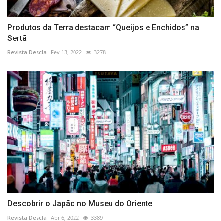
Produtos da Terra destacam “Queijos e Enchidos” na
Sertã
Revista Descla
Fev 13, 2022
3278
Descobrir o Japão no Museu do Oriente
Revista Descla
Abr 6, 2022
3389