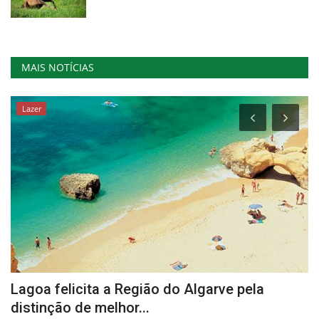
MAIS NOTÍCIAS
Lazer
Lagoa felicita a Região do Algarve pela
V
distinção de melhor...
E