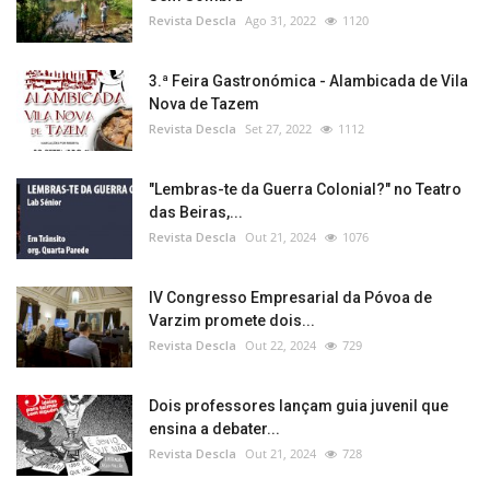
Revista Descla
Ago 31, 2022
1120
3.ª Feira Gastronómica - Alambicada de Vila
Nova de Tazem
Revista Descla
Set 27, 2022
1112
"Lembras-te da Guerra Colonial?" no Teatro
das Beiras,...
Revista Descla
Out 21, 2024
1076
IV Congresso Empresarial da Póvoa de
Varzim promete dois...
Revista Descla
Out 22, 2024
729
Dois professores lançam guia juvenil que
ensina a debater...
Revista Descla
Out 21, 2024
728