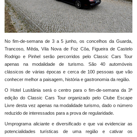
Estatuto Editorial
Saúde
No fim-de-semana de 3 a 5 junho, os concelhos da Guarda,
Ficha técnica
Trancoso, Mêda, Vila Nova de Foz Côa, Figueira de Castelo
Rodrigo e Pinhel serão percorridos pelo Classic Cars Tour
Cultura
apenas na modalidade de turismo. São 40 automóveis
clássicos de várias épocas e cerca de 100 pessoas que vão
Lazer
conhecer melhor a paisagem, história e gastronomia da região.
Ambiente
O Hotel Lusitânia será o centro para o fim-de-semana da 3ª
edição do Classic Cars Tour organizado pelo Clube Escape
Livre desta vez apenas na modalidade turismo, dado o número
reduzido de interessados para a prova de regularidade.
Umprograma aliciante e diversificado e que vai evidenciar as
potencialidades turísticas de uma região e cativar os