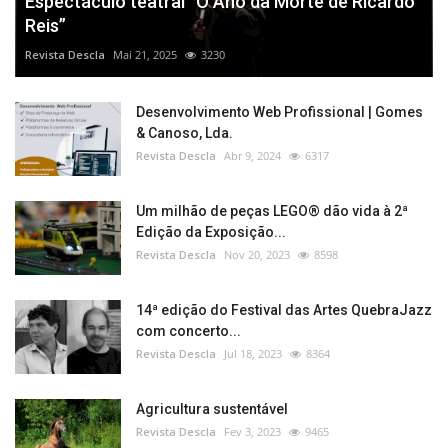
Espectáculo teatral “O Ano da Morte de Ricardo
Reis”
Revista Descla
Mai 21, 2025
3230
Desenvolvimento Web Profissional | Gomes
& Canoso, Lda.
Revista Descla
Abr 9, 2024
6317
Um milhão de peças LEGO® dão vida à 2ª
Edição da Exposição...
Revista Descla
Nov 20, 2023
8598
14ª edição do Festival das Artes QuebraJazz
com concerto...
Revista Descla
Jul 18, 2023
8364
Agricultura sustentável
Revista Descla
Fev 3, 2023
9465