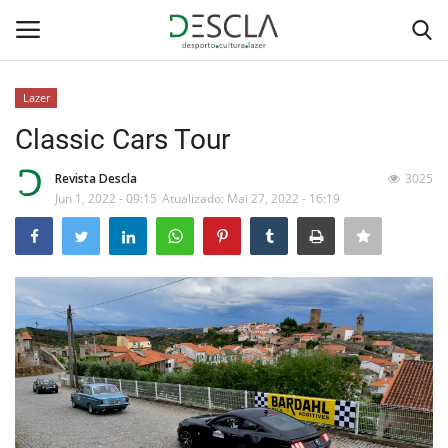
Lazer
Login
Registar
Classic Cars Tour
Home
Revista Descla
3025
Jun 1, 2022 - 09:15
Atualizado: Mai 27, 2022 - 16:19
...by Descla
Desporto
Contactos
Sobre Nós
Educação