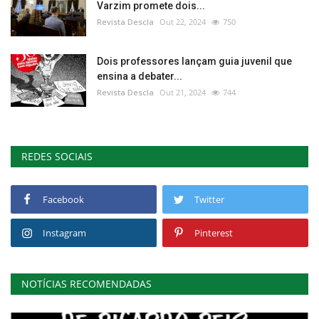
Varzim promete dois...
Revista Descla
Out 22, 2024
750
Dois professores lançam guia juvenil que
ensina a debater...
Revista Descla
Out 21, 2024
744
REDES SOCIAIS
Facebook
Twitter
Instagram
Pinterest
NOTÍCIAS RECOMENDADAS