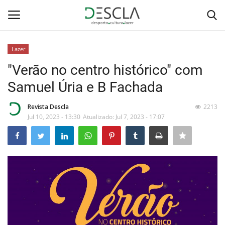
Lazer
Login
Registar
"Verão no centro histórico" com
Samuel Úria e B Fachada
Home
Revista Descla
2213
...by Descla
Jul 10, 2023 - 13:30
Atualizado: Jul 7, 2023 - 17:07
Desporto
Contactos
Sobre Nós
Educação