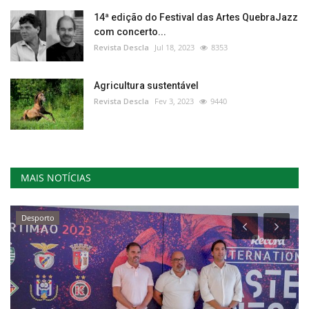
14ª edição do Festival das Artes QuebraJazz
com concerto...
Revista Descla
Jul 18, 2023
8353
Agricultura sustentável
Revista Descla
Fev 3, 2023
9440
MAIS NOTÍCIAS
Desporto