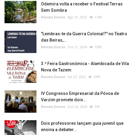
Odemira volta a receber o Festival Terras
Sem Sombra
Revista Descla
Ago 31, 2022
1108
"Lembras-te da Guerra Colonial?" no Teatro
das Beiras,...
Revista Descla
Out 21, 2024
1098
3.ª Feira Gastronómica - Alambicada de Vila
Nova de Tazem
Revista Descla
Set 27, 2022
1095
IV Congresso Empresarial da Póvoa de
Varzim promete dois...
Revista Descla
Out 22, 2024
745
Dois professores lançam guia juvenil que
ensina a debater...