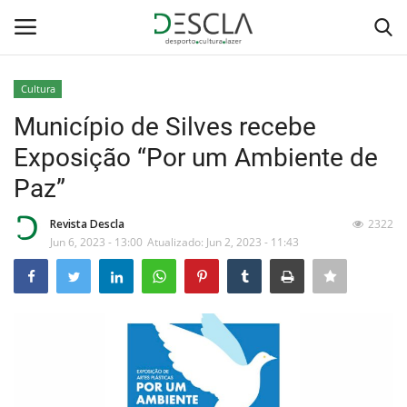
Cultura
Login
Registar
Município de Silves recebe
Exposição “Por um Ambiente de
Home
Paz”
...by Descla
Revista Descla
2322
Jun 6, 2023 - 13:00
Atualizado: Jun 2, 2023 - 11:43
Desporto
Contactos
Sobre Nós
Educação