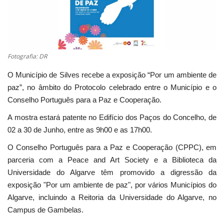
Estatuto Editorial
Saúde
Fotografia: DR
Ficha técnica
O Município de Silves recebe a exposição “Por um ambiente de
paz”, no âmbito do Protocolo celebrado entre o Município e o
Cultura
Conselho Português para a Paz e Cooperação.
A mostra estará patente no Edifício dos Paços do Concelho, de
Lazer
02 a 30 de Junho, entre as 9h00 e as 17h00.
Ambiente
O Conselho Português para a Paz e Cooperação (CPPC), em
parceria com a Peace and Art Society e a Biblioteca da
Universidade do Algarve têm promovido a digressão da
exposição "Por um ambiente de paz", por vários Municípios do
Algarve, incluindo a Reitoria da Universidade do Algarve, no
Campus de Gambelas.