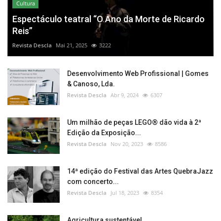
Cultura
Espectáculo teatral “O Ano da Morte de Ricardo
Reis”
Revista Descla
Mai 21, 2025
3222
Desenvolvimento Web Profissional | Gomes
& Canoso, Lda.
Revista Descla
Abr 9, 2024
6307
Um milhão de peças LEGO® dão vida à 2ª
Edição da Exposição...
Revista Descla
Nov 20, 2023
8586
14ª edição do Festival das Artes QuebraJazz
com concerto...
Revista Descla
Jul 18, 2023
8354
Agricultura sustentável