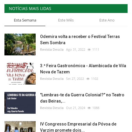
NOTÍCIAS MAIS LIDAS
Esta Semana
Este Mês
Este Ano
Odemira volta a receber o Festival Terras
Sem Sombra
Revista Descla
Ago 31, 2022
1111
3.ª Feira Gastronómica - Alambicada de Vila
Nova de Tazem
Revista Descla
Set 27, 2022
1102
"Lembras-te da Guerra Colonial?" no Teatro
das Beiras,...
Revista Descla
Out 21, 2024
1088
IV Congresso Empresarial da Póvoa de
Varzim promete dois...