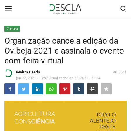
Cultura
Login
Registar
Organização cancela edição da
Ovibeja 2021 e assinala o evento
Home
com feira virtual
...by Descla
Revista Descla
3641
Jan 22, 2021 - 13:57
Atualizado: Jan 22, 2021 - 21:14
Desporto
Contactos
Sobre Nós
Educação