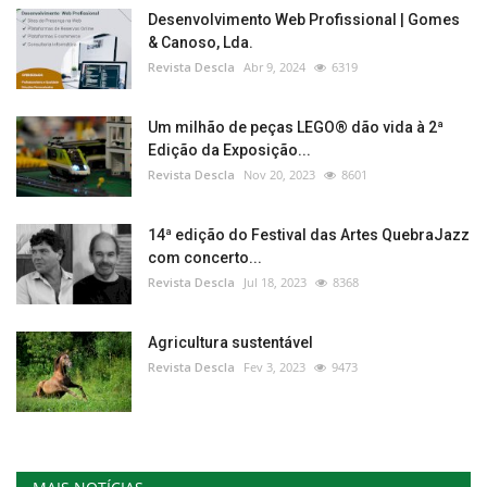
Desenvolvimento Web Profissional | Gomes
& Canoso, Lda.
Revista Descla
Abr 9, 2024
6319
Um milhão de peças LEGO® dão vida à 2ª
Edição da Exposição...
Revista Descla
Nov 20, 2023
8601
14ª edição do Festival das Artes QuebraJazz
com concerto...
Revista Descla
Jul 18, 2023
8368
Agricultura sustentável
Revista Descla
Fev 3, 2023
9473