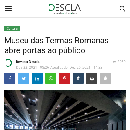
Cultura
Login
Registar
Museu das Termas Romanas
abre portas ao público
Home
Revista Descla
3950
...by Descla
Dez 22, 2021 - 08:26
Atualizado: Dez 20, 2021 - 14:33
Desporto
Contactos
Sobre Nós
Educação