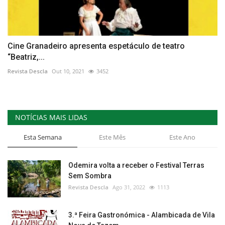
Cine Granadeiro apresenta espetáculo de teatro
“Beatriz,...
Revista Descla
Out 10, 2021
3452
NOTÍCIAS MAIS LIDAS
Esta Semana
Este Mês
Este Ano
Odemira volta a receber o Festival Terras
Sem Sombra
Revista Descla
Ago 31, 2022
1113
3.ª Feira Gastronómica - Alambicada de Vila