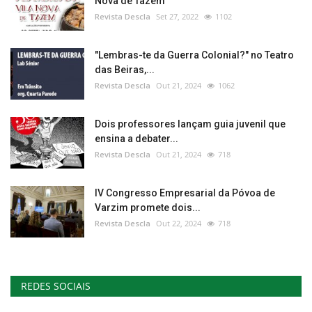
Nova de Tazem
Revista Descla
Set 27, 2022
1102
"Lembras-te da Guerra Colonial?" no Teatro
das Beiras,...
Revista Descla
Out 21, 2024
1062
Dois professores lançam guia juvenil que
ensina a debater...
Revista Descla
Out 21, 2024
718
IV Congresso Empresarial da Póvoa de
Varzim promete dois...
Revista Descla
Out 22, 2024
718
REDES SOCIAIS