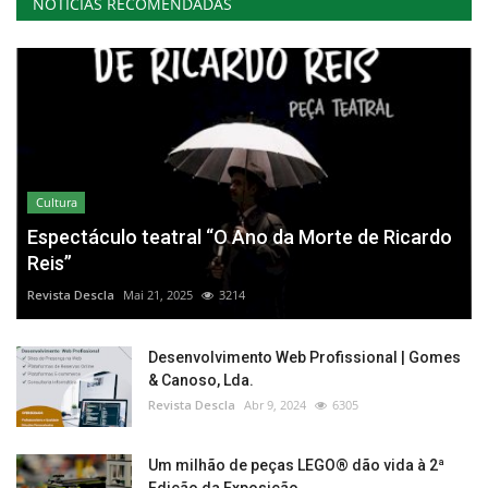
NOTÍCIAS RECOMENDADAS
Cultura
Espectáculo teatral “O Ano da Morte de Ricardo
Reis”
Revista Descla
Mai 21, 2025
3214
Desenvolvimento Web Profissional | Gomes
& Canoso, Lda.
Revista Descla
Abr 9, 2024
6305
Um milhão de peças LEGO® dão vida à 2ª
Edição da Exposição...