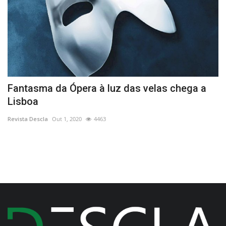
Fantasma da Ópera à luz das velas chega a
S
Lisboa
c
Revista Descla
Out 1, 2020
4463
Re