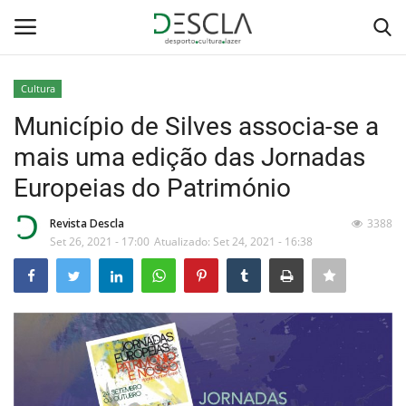
Cultura
Login
Registar
Município de Silves associa-se a
mais uma edição das Jornadas
Home
Europeias do Património
...by Descla
Revista Descla
3388
Set 26, 2021 - 17:00
Atualizado: Set 24, 2021 - 16:38
Desporto
Contactos
Sobre Nós
Educação