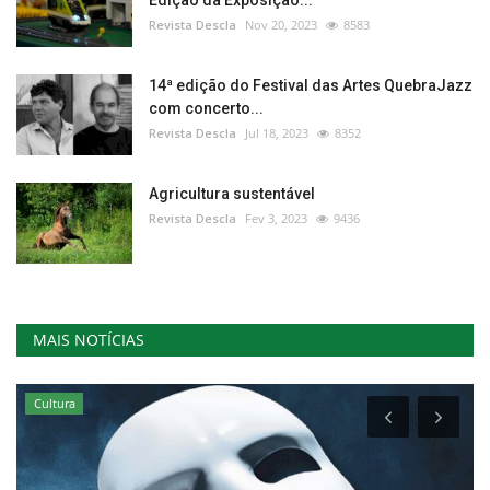
Revista Descla
Nov 20, 2023
8583
14ª edição do Festival das Artes QuebraJazz
com concerto...
Revista Descla
Jul 18, 2023
8352
Agricultura sustentável
Revista Descla
Fev 3, 2023
9436
MAIS NOTÍCIAS
Cultura