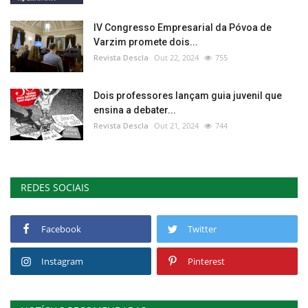
IV Congresso Empresarial da Póvoa de
Varzim promete dois...
Revista Descla
Out 22, 2024
755
Dois professores lançam guia juvenil que
ensina a debater...
Revista Descla
Out 21, 2024
744
REDES SOCIAIS
Facebook
Twitter
Instagram
Pinterest