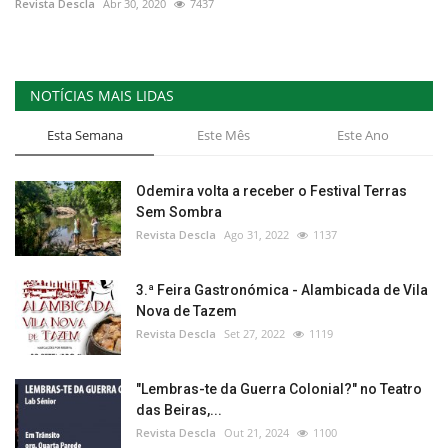
Revista Descla
Abr 30, 2020
7437
NOTÍCIAS MAIS LIDAS
Esta Semana
Este Mês
Este Ano
Odemira volta a receber o Festival Terras
Sem Sombra
Revista Descla
Ago 31, 2022
1137
3.ª Feira Gastronómica - Alambicada de Vila
Nova de Tazem
Revista Descla
Set 27, 2022
1119
"Lembras-te da Guerra Colonial?" no Teatro
das Beiras,...
Revista Descla
Out 21, 2024
1100