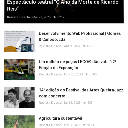
Espectáculo teatral “O Ano da Morte de Ricardo
Reis”
Revista Descla
Mai 21, 2025
3217
Desenvolvimento Web Profissional | Gomes
& Canoso, Lda.
Revista Descla
Abr 9, 2024
6305
Um milhão de peças LEGO® dão vida à 2ª
Edição da Exposição...
Revista Descla
Nov 20, 2023
8585
14ª edição do Festival das Artes QuebraJazz
com concerto...
Revista Descla
Jul 18, 2023
8354
Agricultura sustentável
Revista Descla
Fev 3, 2023
9444