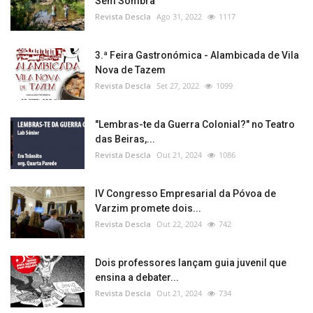
Sem Sombra
Revista Descla
Ago 31, 2022
1117
3.ª Feira Gastronómica - Alambicada de Vila
Nova de Tazem
Revista Descla
Set 27, 2022
1099
"Lembras-te da Guerra Colonial?" no Teatro
das Beiras,...
Revista Descla
Out 21, 2024
1086
IV Congresso Empresarial da Póvoa de
Varzim promete dois...
Revista Descla
Out 22, 2024
742
Dois professores lançam guia juvenil que
ensina a debater...
Revista Descla
Out 21, 2024
734