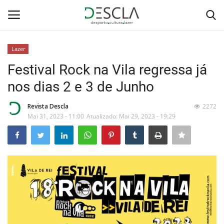
Lazer
Login
Registar
Festival Rock na Vila regressa já
nos dias 2 e 3 de Junho
Home
Revista Descla
2272
...by Descla
Mai 31, 2023 - 11:00
Atualizado: Mai 29, 2023 - 19:29
Desporto
Contactos
Sobre Nós
Educação