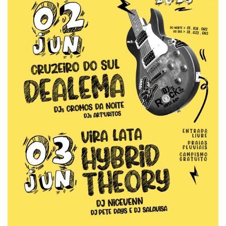
Estatuto Editorial
Saúde
Ficha técnica
Cultura
Lazer
Ambiente