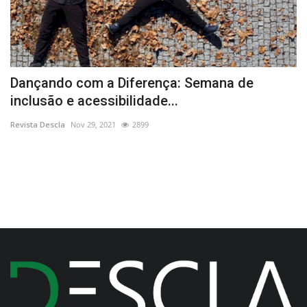
Dançando com a Diferença: Semana de
S
inclusão e acessibilidade...
s
Revista Descla
Nov 29, 2021
2899
Re