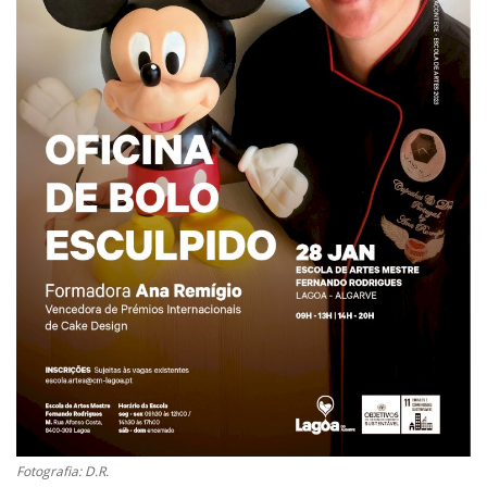
Estatuto Editorial
Saúde
Ficha técnica
Cultura
Lazer
Ambiente
Fotografia: D.R.