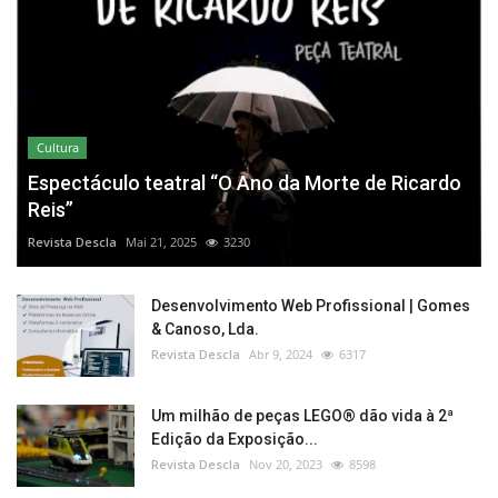
Cultura
Espectáculo teatral “O Ano da Morte de Ricardo
Reis”
Revista Descla
Mai 21, 2025
3230
Desenvolvimento Web Profissional | Gomes
& Canoso, Lda.
Revista Descla
Abr 9, 2024
6317
Um milhão de peças LEGO® dão vida à 2ª
Edição da Exposição...
Revista Descla
Nov 20, 2023
8598