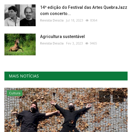
14ª edição do Festival das Artes QuebraJazz
com concerto...
Revista Descla
Jul 18, 2023
8364
Agricultura sustentável
Revista Descla
Fev 3, 2023
9465
MAIS NOTÍCIAS
Cultura