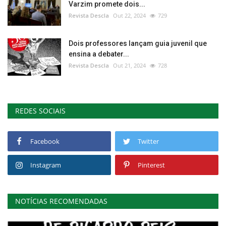
Varzim promete dois...
Revista Descla
Out 22, 2024
729
Dois professores lançam guia juvenil que
ensina a debater...
Revista Descla
Out 21, 2024
728
REDES SOCIAIS
Facebook
Twitter
Instagram
Pinterest
NOTÍCIAS RECOMENDADAS