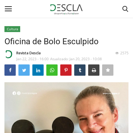
Cultura
Login
Registar
Oficina de Bolo Esculpido
Home
Revista Descla
2575
Jan 22, 2023 - 16:00
Atualizado: Jan 20, 2023 - 10:08
...by Descla
Desporto
Contactos
Sobre Nós
Educação