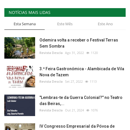
NOTÍCIAS MAIS LIDAS
Esta Semana
Este Mês
Este Ano
Odemira volta a receber o Festival Terras
Sem Sombra
Revista Descla
Ago 31, 2022
1120
3.ª Feira Gastronómica - Alambicada de Vila
Nova de Tazem
Revista Descla
Set 27, 2022
1113
"Lembras-te da Guerra Colonial?" no Teatro
das Beiras,...
Revista Descla
Out 21, 2024
1076
IV Congresso Empresarial da Póvoa de