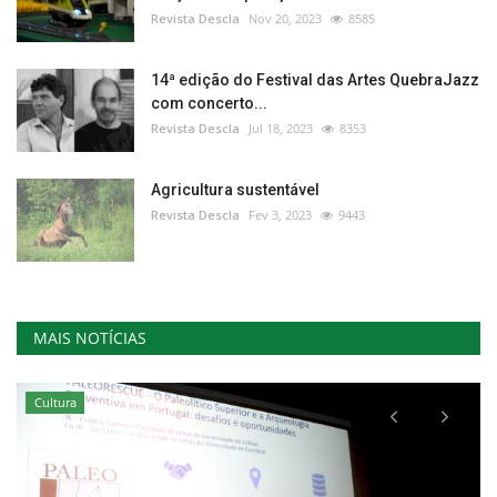
Revista Descla
Nov 20, 2023
8585
14ª edição do Festival das Artes QuebraJazz
com concerto...
Revista Descla
Jul 18, 2023
8353
Agricultura sustentável
Revista Descla
Fev 3, 2023
9443
MAIS NOTÍCIAS
Cultura