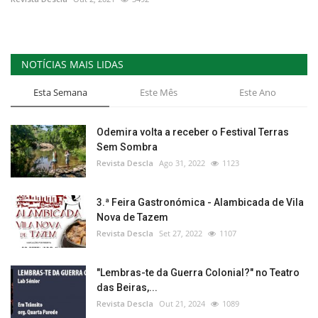
NOTÍCIAS MAIS LIDAS
Esta Semana
Este Mês
Este Ano
Odemira volta a receber o Festival Terras
Sem Sombra
Revista Descla
Ago 31, 2022
1123
3.ª Feira Gastronómica - Alambicada de Vila
Nova de Tazem
Revista Descla
Set 27, 2022
1107
"Lembras-te da Guerra Colonial?" no Teatro
das Beiras,...
Revista Descla
Out 21, 2024
1089