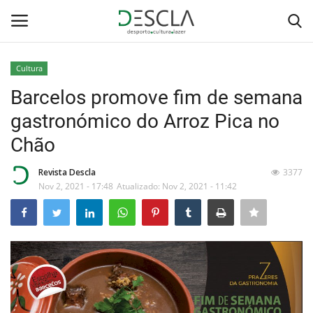
Cultura
Login
Registar
Barcelos promove fim de semana
gastronómico do Arroz Pica no
Home
Chão
...by Descla
Revista Descla
3377
Nov 2, 2021 - 17:48
Atualizado: Nov 2, 2021 - 11:42
Desporto
Contactos
Sobre Nós
Educação