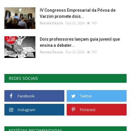
IV Congresso Empresarial da Póvoa de
Varzim promete dois...
Revista Descla
Out 22, 2024
747
Dois professores lançam guia juvenil que
ensina a debater...
Revista Descla
Out 21, 2024
737
REDES SOCIAIS
Facebook
Twitter
Instagram
Pinterest
NOTÍCIAS RECOMENDADAS