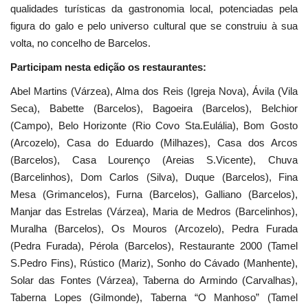
qualidades turísticas da gastronomia local, potenciadas pela
figura do galo e pelo universo cultural que se construiu à sua
volta, no concelho de Barcelos.
Participam nesta edição os restaurantes:
Abel Martins (Várzea), Alma dos Reis (Igreja Nova), Ávila (Vila
Seca), Babette (Barcelos), Bagoeira (Barcelos), Belchior
(Campo), Belo Horizonte (Rio Covo Sta.Eulália), Bom Gosto
(Arcozelo), Casa do Eduardo (Milhazes), Casa dos Arcos
(Barcelos), Casa Lourenço (Areias S.Vicente), Chuva
(Barcelinhos), Dom Carlos (Silva), Duque (Barcelos), Fina
Mesa (Grimancelos), Furna (Barcelos), Galliano (Barcelos),
Manjar das Estrelas (Várzea), Maria de Medros (Barcelinhos),
Muralha (Barcelos), Os Mouros (Arcozelo), Pedra Furada
(Pedra Furada), Pérola (Barcelos), Restaurante 2000 (Tamel
S.Pedro Fins), Rústico (Mariz), Sonho do Cávado (Manhente),
Solar das Fontes (Várzea), Taberna do Armindo (Carvalhas),
Taberna Lopes (Gilmonde), Taberna “O Manhoso” (Tamel