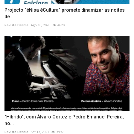
Projecto “éNisa éCultura” promete dinamizar as noites
de...
Revista Descla
Ago 10, 2020
4620
"Híbrido", com Álvaro Cortez e Pedro Emanuel Pereira,
no...
Revista Descla
Set 13, 2021
3992