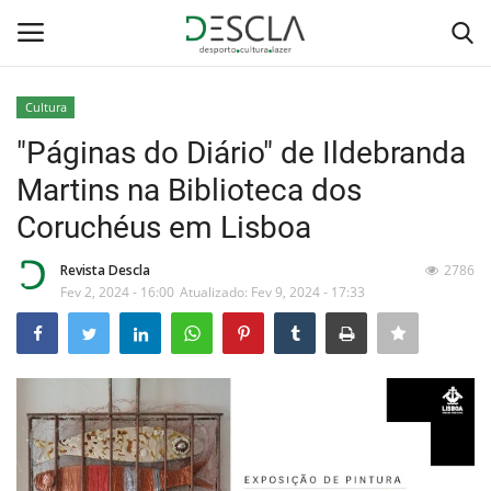
Cultura
Login
Registar
"Páginas do Diário" de Ildebranda
Martins na Biblioteca dos
Home
Coruchéus em Lisboa
...by Descla
Revista Descla
2786
Fev 2, 2024 - 16:00
Atualizado: Fev 9, 2024 - 17:33
Desporto
Contactos
Sobre Nós
Educação