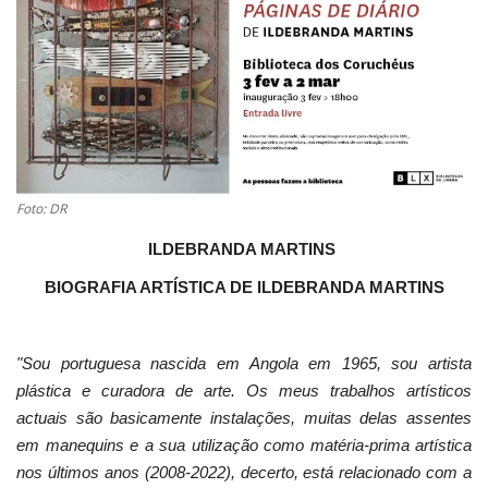
Estatuto Editorial
Saúde
Ficha técnica
Cultura
Foto: DR
ILDEBRANDA MARTINS
Lazer
BIOGRAFIA ARTÍSTICA DE ILDEBRANDA MARTINS
Ambiente
"Sou portuguesa nascida em Angola em 1965, sou artista
plástica e curadora de arte. Os meus trabalhos artísticos
actuais são basicamente instalações, muitas delas assentes
em manequins e a sua utilização como matéria-prima artística
nos últimos anos (2008-2022), decerto, está relacionado com a