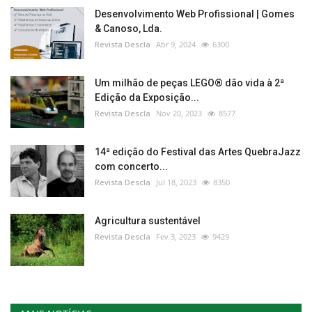
Desenvolvimento Web Profissional | Gomes
& Canoso, Lda.
Revista Descla
Abr 9, 2024
6300
Um milhão de peças LEGO® dão vida à 2ª
Edição da Exposição...
Revista Descla
Nov 20, 2023
8577
14ª edição do Festival das Artes QuebraJazz
com concerto...
Revista Descla
Jul 18, 2023
8350
Agricultura sustentável
Revista Descla
Fev 3, 2023
9429