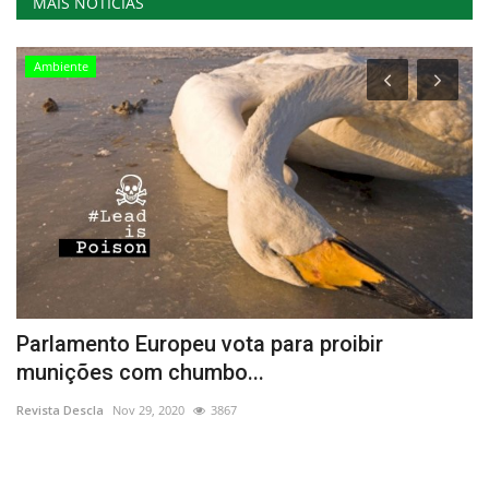
MAIS NOTÍCIAS
Ambiente
Parlamento Europeu vota para proibir
L
munições com chumbo...
e
Revista Descla
Nov 29, 2020
3867
Re