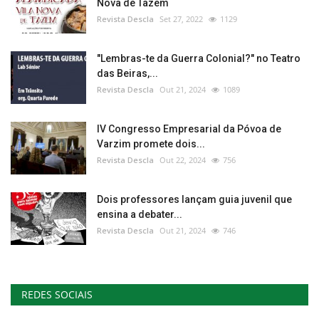
Nova de Tazem
Revista Descla
Set 27, 2022
1129
"Lembras-te da Guerra Colonial?" no Teatro
das Beiras,...
Revista Descla
Out 21, 2024
1089
IV Congresso Empresarial da Póvoa de
Varzim promete dois...
Revista Descla
Out 22, 2024
756
Dois professores lançam guia juvenil que
ensina a debater...
Revista Descla
Out 21, 2024
746
REDES SOCIAIS