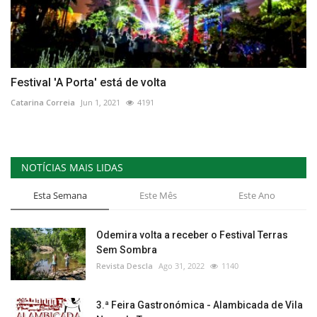
Festival 'A Porta' está de volta
Catarina Correia
Jun 1, 2021
4191
NOTÍCIAS MAIS LIDAS
Esta Semana
Este Mês
Este Ano
Odemira volta a receber o Festival Terras
Sem Sombra
Revista Descla
Ago 31, 2022
1140
3.ª Feira Gastronómica - Alambicada de Vila