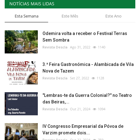
NOTÍCIAS MAIS LIDAS
Esta Semana
Este Mês
Este Ano
Odemira volta a receber o Festival Terras
Sem Sombra
Revista Descla
Ago 31, 2022
1140
3.ª Feira Gastronómica - Alambicada de Vila
Nova de Tazem
Revista Descla
Set 27, 2022
1128
"Lembras-te da Guerra Colonial?" no Teatro
das Beiras,...
Revista Descla
Out 21, 2024
1094
IV Congresso Empresarial da Póvoa de
Varzim promete dois...
Revista Descla
Out 22, 2024
759