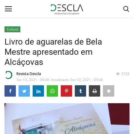
Cultura
Login
Registar
Livro de aguarelas de Bela
Mestre apresentado em
Home
Alcáçovas
...by Descla
Revista Descla
3728
Set 10, 2021 - 09:46
Atualizado: Set 10, 2021 - 09:46
Desporto
Contactos
Sobre Nós
Educação