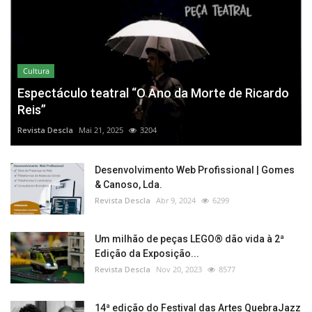
Cultura
Espectáculo teatral “O Ano da Morte de Ricardo
Reis”
Revista Descla
Mai 21, 2025
3204
Desenvolvimento Web Profissional | Gomes
& Canoso, Lda.
Revista Descla
Abr 9, 2024
6299
Um milhão de peças LEGO® dão vida à 2ª
Edição da Exposição...
Revista Descla
Nov 20, 2023
8577
14ª edição do Festival das Artes QuebraJazz