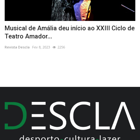
o
Musical de Amália deu início ao XXIII Ciclo de
C
Teatro Amador...
R
Revista Descla
Fev 8, 2023
2256
Re