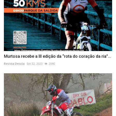
Murtosa recebe a III edição da “rota do coração da ria”...
Revista Descla
Set 22, 2023
2090