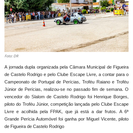
Estatuto Editorial
Saúde
Ficha técnica
Cultura
Foto: DR
A jornada dupla organizada pela Câmara Municipal de Figueira
Lazer
de Castelo Rodrigo e pelo Clube Escape Livre, a contar para o
Campeonato de Portugal de Perícias, Troféu Raiano e Troféu
Ambiente
Júnior de Perícias, realizou-se no passado fim de semana. O
vencedor do Slalom de Castelo Rodrigo foi Henrique Borges,
piloto do Troféu Júnior, competição lançada pelo Clube Escape
Livre e acolhida pela FPAK, que já está a dar frutos. A 6ª
Grande Perícia Automóvel foi ganha por Miguel Vicente, piloto
de Figueira de Castelo Rodrigo