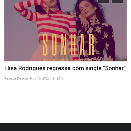
Elisa Rodrigues regressa com single "Sonhar"
D
à
Revista Descla
Nov 15, 2022
2315
Re