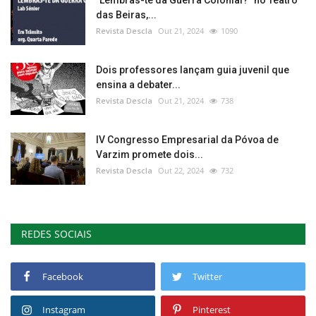
"Lembras-te da Guerra Colonial?" no Teatro
das Beiras,...
Revista Descla
Out 21, 2024
1090
Dois professores lançam guia juvenil que
ensina a debater...
Revista Descla
Out 21, 2024
738
IV Congresso Empresarial da Póvoa de
Varzim promete dois...
Revista Descla
Out 22, 2024
732
REDES SOCIAIS
Facebook
Twitter
Instagram
Pinterest