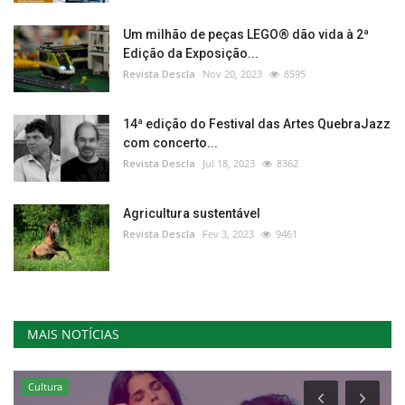
Um milhão de peças LEGO® dão vida à 2ª
Edição da Exposição...
Revista Descla
Nov 20, 2023
8595
14ª edição do Festival das Artes QuebraJazz
com concerto...
Revista Descla
Jul 18, 2023
8362
Agricultura sustentável
Revista Descla
Fev 3, 2023
9461
MAIS NOTÍCIAS
Cultura