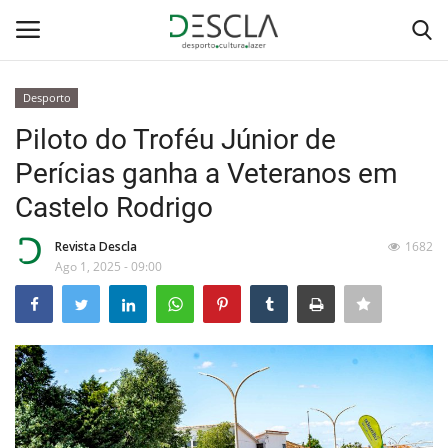
Desporto
Login
Registar
Piloto do Troféu Júnior de
Perícias ganha a Veteranos em
Home
Castelo Rodrigo
...by Descla
Revista Descla
1682
Ago 1, 2025 - 09:00
Desporto
Contactos
Sobre Nós
Educação