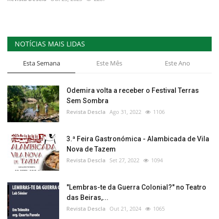
NOTÍCIAS MAIS LIDAS
Esta Semana
Este Mês
Este Ano
Odemira volta a receber o Festival Terras
Sem Sombra
Revista Descla
Ago 31, 2022
1106
3.ª Feira Gastronómica - Alambicada de Vila
Nova de Tazem
Revista Descla
Set 27, 2022
1094
"Lembras-te da Guerra Colonial?" no Teatro
das Beiras,...
Revista Descla
Out 21, 2024
1065