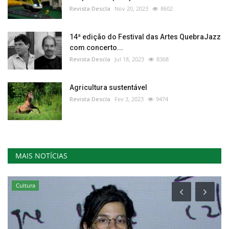
Revista Descla
Nov 20, 2023
8602
14ª edição do Festival das Artes QuebraJazz
com concerto...
Revista Descla
Jul 18, 2023
8368
Agricultura sustentável
Revista Descla
Fev 3, 2023
9474
MAIS NOTÍCIAS
Cultura