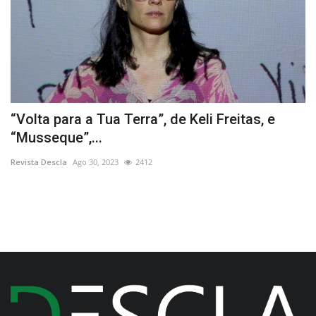
as
“Volta para a Tua Terra”, de Keli Freitas, e
S
“Musseque”,...
Re
Revista Descla
Ago 30, 2023
2412