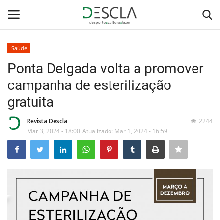
Saúde
Login
Registar
Ponta Delgada volta a promover
campanha de esterilização
Home
gratuita
...by Descla
Revista Descla
2244
Mar 3, 2024 - 18:00
Atualizado: Mar 1, 2024 - 16:59
Desporto
Contactos
Sobre Nós
Educação