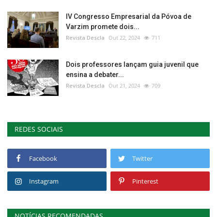
IV Congresso Empresarial da Póvoa de
Varzim promete dois...
Revista Descla
Out 22, 2024
711
Dois professores lançam guia juvenil que
ensina a debater...
Revista Descla
Out 21, 2024
709
REDES SOCIAIS
Facebook
Twitter
Instagram
Pinterest
NOTÍCIAS RECOMENDADAS