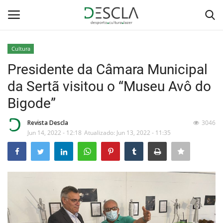
Cultura
Login
Registar
Presidente da Câmara Municipal
da Sertã visitou o “Museu Avô do
Home
Bigode”
...by Descla
Revista Descla
3046
Jun 14, 2022 - 12:18
Atualizado: Jun 13, 2022 - 11:35
Desporto
Contactos
Sobre Nós
Educação