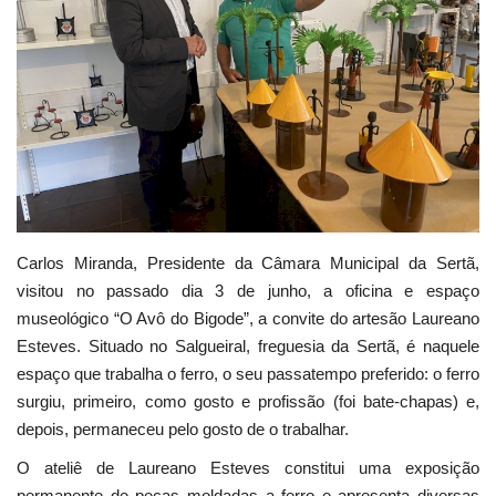
Estatuto Editorial
Saúde
Ficha técnica
Cultura
Lazer
Carlos Miranda, Presidente da Câmara Municipal da Sertã,
visitou no passado dia 3 de junho, a oficina e espaço
museológico “O Avô do Bigode”, a convite do artesão Laureano
Ambiente
Esteves. Situado no Salgueiral, freguesia da Sertã, é naquele
espaço que trabalha o ferro, o seu passatempo preferido: o ferro
surgiu, primeiro, como gosto e profissão (foi bate-chapas) e,
depois, permaneceu pelo gosto de o trabalhar.
O ateliê de Laureano Esteves constitui uma exposição
permanente de peças moldadas a ferro e apresenta diversas