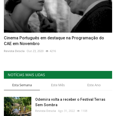
Cinema Português em destaque na Programação do
CAE em Novembro
Revista Descla
Out 23, 2020
4216
NOTÍCIAS MAIS LIDAS
Esta Semana
Este Mês
Este Ano
Odemira volta a receber o Festival Terras
Sem Sombra
Revista Descla
Ago 31, 2022
1108