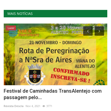
MAIS NOTÍCIAS
Lazer
Festival de Caminhadas TransAlentejo com
F
passagem pelo...
n
Revista Descla
Nov 4, 2021
3771
Re