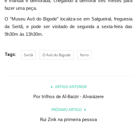
é manual e demorada, chegando a demorar três meses para
fazer uma peça.
O “Museu Avô do Bigode” localiza-se em Salgueiral, freguesia
da Sertã, e pode ser visitado de segunda a sexta-feira das
9h30m às 13h30m.
Tags:
Sertã
O Avô do Bigode
ferro
ARTIGO ANTERIOR
Por trilhos de Al-Baizir - Alvaiázere
PRÓXIMO ARTIGO
Rui Zink na primeira pessoa