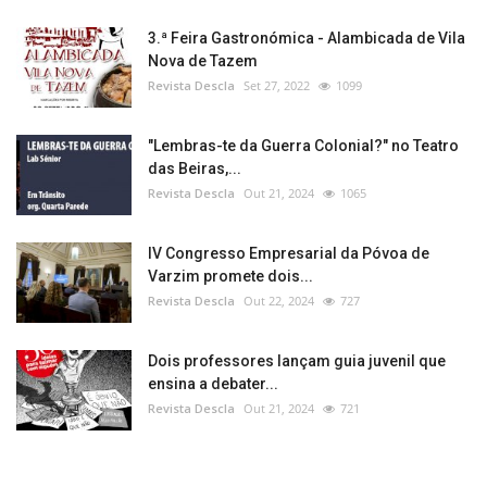
3.ª Feira Gastronómica - Alambicada de Vila
Nova de Tazem
Revista Descla
Set 27, 2022
1099
"Lembras-te da Guerra Colonial?" no Teatro
das Beiras,...
Revista Descla
Out 21, 2024
1065
IV Congresso Empresarial da Póvoa de
Varzim promete dois...
Revista Descla
Out 22, 2024
727
Dois professores lançam guia juvenil que
ensina a debater...
Revista Descla
Out 21, 2024
721