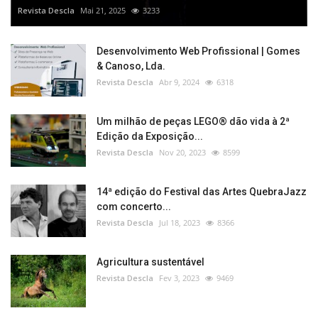
Revista Descla
Mai 21, 2025
3233
Desenvolvimento Web Profissional | Gomes
& Canoso, Lda.
Revista Descla
Abr 9, 2024
6318
Um milhão de peças LEGO® dão vida à 2ª
Edição da Exposição...
Revista Descla
Nov 20, 2023
8599
14ª edição do Festival das Artes QuebraJazz
com concerto...
Revista Descla
Jul 18, 2023
8366
Agricultura sustentável
Revista Descla
Fev 3, 2023
9469