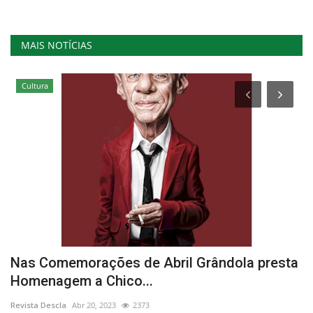
MAIS NOTÍCIAS
Cultura
Nas Comemorações de Abril Grândola presta
A
Homenagem a Chico...
c
Revista Descla
Abr 20, 2023
2373
Re