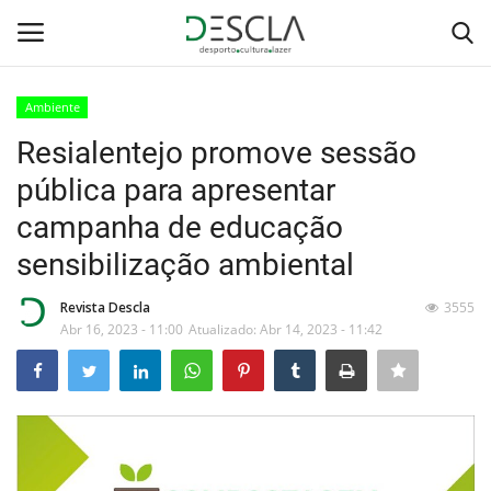
Ambiente
Login
Registar
Resialentejo promove sessão
pública para apresentar
Home
campanha de educação
...by Descla
sensibilização ambiental
Desporto
Revista Descla
3555
Abr 16, 2023 - 11:00
Atualizado: Abr 14, 2023 - 11:42
Contactos
Sobre Nós
Educação