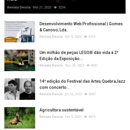
Revista Descla
Mai 21, 2025
3234
Desenvolvimento Web Profissional | Gomes
& Canoso, Lda.
Revista Descla
Abr 9, 2024
6319
Um milhão de peças LEGO® dão vida à 2ª
Edição da Exposição...
Revista Descla
Nov 20, 2023
8601
14ª edição do Festival das Artes QuebraJazz
com concerto...
Revista Descla
Jul 18, 2023
8367
Agricultura sustentável
Revista Descla
Fev 3, 2023
9473