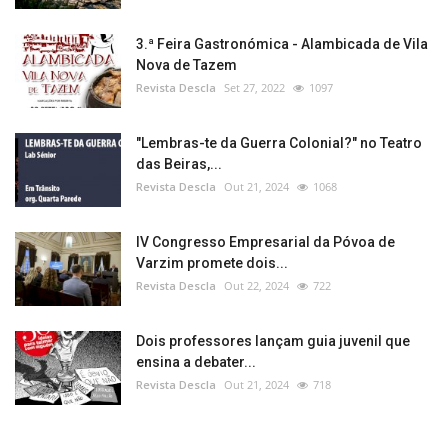
3.ª Feira Gastronómica - Alambicada de Vila
Nova de Tazem
Revista Descla
Set 27, 2022
1097
"Lembras-te da Guerra Colonial?" no Teatro
das Beiras,...
Revista Descla
Out 21, 2024
1068
IV Congresso Empresarial da Póvoa de
Varzim promete dois...
Revista Descla
Out 22, 2024
722
Dois professores lançam guia juvenil que
ensina a debater...
Revista Descla
Out 21, 2024
718