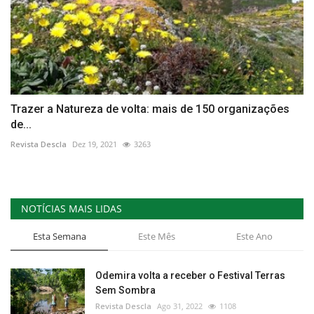
Trazer a Natureza de volta: mais de 150 organizações
de...
Revista Descla
Dez 19, 2021
3263
NOTÍCIAS MAIS LIDAS
Esta Semana
Este Mês
Este Ano
Odemira volta a receber o Festival Terras
Sem Sombra
Revista Descla
Ago 31, 2022
1108