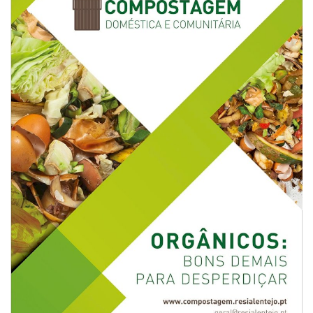
Estatuto Editorial
Saúde
Ficha técnica
Cultura
Lazer
Ambiente