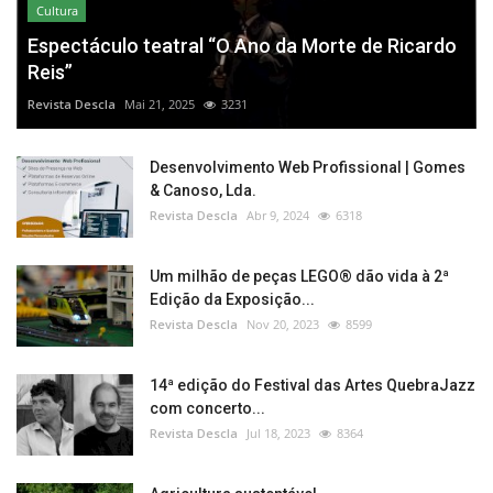
Cultura
Espectáculo teatral “O Ano da Morte de Ricardo
Reis”
Revista Descla
Mai 21, 2025
3231
Desenvolvimento Web Profissional | Gomes
& Canoso, Lda.
Revista Descla
Abr 9, 2024
6318
Um milhão de peças LEGO® dão vida à 2ª
Edição da Exposição...
Revista Descla
Nov 20, 2023
8599
14ª edição do Festival das Artes QuebraJazz
com concerto...
Revista Descla
Jul 18, 2023
8364