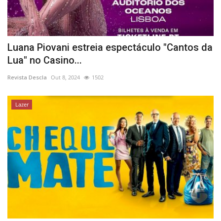
Luana Piovani estreia espectáculo "Cantos da
Lua" no Casino...
Revista Descla
Out 8, 2024
1502
Lazer