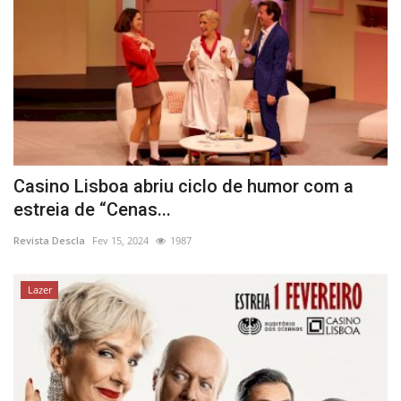
Casino Lisboa abriu ciclo de humor com a
estreia de “Cenas...
Revista Descla
Fev 15, 2024
1987
Lazer