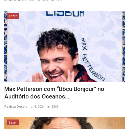
Lazer
Max Petterson com “Bôcu Bonjour” no
Auditório dos Oceanos...
Revista Descla
Jul 4, 2024
1363
Lazer