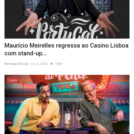
Maurício Meirelles regressa ao Casino Lisboa
com stand-up...
Revista Descla
Jun 3, 2024
1838
Lazer