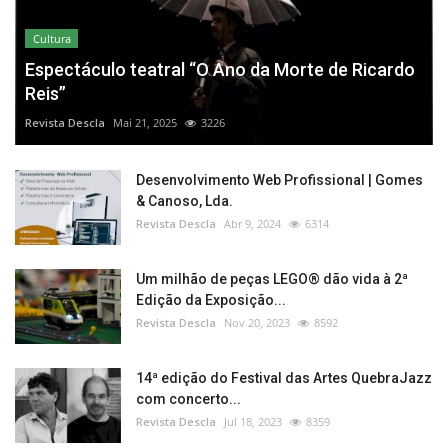
Cultura
Espectáculo teatral “O Ano da Morte de Ricardo
Reis”
Revista Descla
Mai 21, 2025
3226
Desenvolvimento Web Profissional | Gomes
& Canoso, Lda.
Revista Descla
Abr 9, 2024
6314
Um milhão de peças LEGO® dão vida à 2ª
Edição da Exposição...
Revista Descla
Nov 20, 2023
8592
14ª edição do Festival das Artes QuebraJazz
com concerto...
Revista Descla
Jul 18, 2023
8359