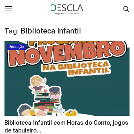
Tag:
Biblioteca Infantil
Login
Registar
Educação
Home
...by Descla
Desporto
Contactos
Sobre Nós
Biblioteca Infantil com Horas do Conto, jogos
Educação
de tabuleiro...