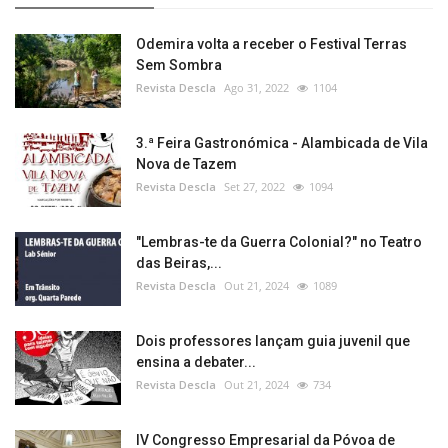
Odemira volta a receber o Festival Terras
Sem Sombra
Revista Descla
Ago 31, 2022
1104
3.ª Feira Gastronómica - Alambicada de Vila
Nova de Tazem
Revista Descla
Set 27, 2022
1094
"Lembras-te da Guerra Colonial?" no Teatro
das Beiras,...
Revista Descla
Out 21, 2024
1089
Dois professores lançam guia juvenil que
ensina a debater...
Revista Descla
Out 21, 2024
734
IV Congresso Empresarial da Póvoa de