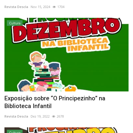
Revista Descla
Nov 15, 2024
1704
Estatuto Editorial
Cultura
Saúde
Ficha técnica
Cultura
Lazer
Ambiente
Exposição sobre “O Principezinho” na
Biblioteca Infantil
Revista Descla
Dez 19, 2022
2678
Cultura