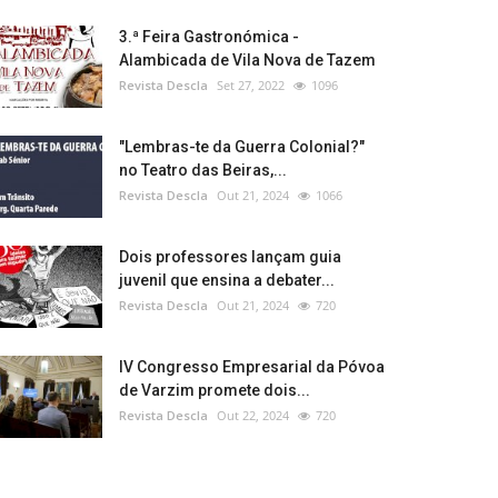
3.ª Feira Gastronómica -
Alambicada de Vila Nova de Tazem
Revista Descla
Set 27, 2022
1096
"Lembras-te da Guerra Colonial?"
no Teatro das Beiras,...
Revista Descla
Out 21, 2024
1066
Dois professores lançam guia
juvenil que ensina a debater...
Revista Descla
Out 21, 2024
720
IV Congresso Empresarial da Póvoa
de Varzim promete dois...
Revista Descla
Out 22, 2024
720