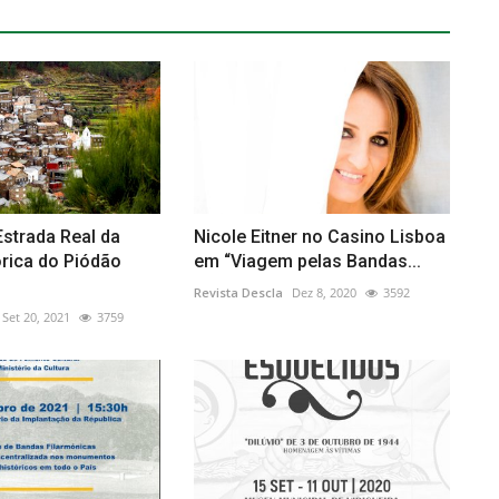
strada Real da
Nicole Eitner no Casino Lisboa
órica do Piódão
em “Viagem pelas Bandas...
Revista Descla
Dez 8, 2020
3592
Set 20, 2021
3759