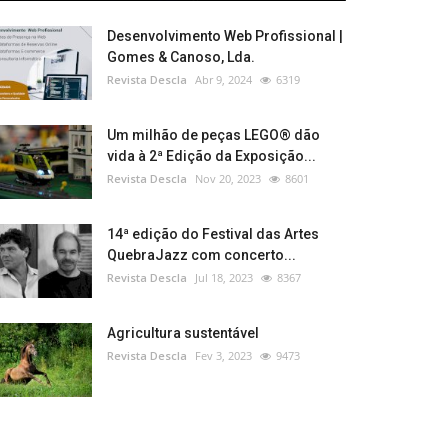
Desenvolvimento Web Profissional |
Gomes & Canoso, Lda.
Revista Descla
Abr 9, 2024
6319
Um milhão de peças LEGO® dão
vida à 2ª Edição da Exposição...
Revista Descla
Nov 20, 2023
8601
14ª edição do Festival das Artes
QuebraJazz com concerto...
Revista Descla
Jul 18, 2023
8367
Agricultura sustentável
Revista Descla
Fev 3, 2023
9473