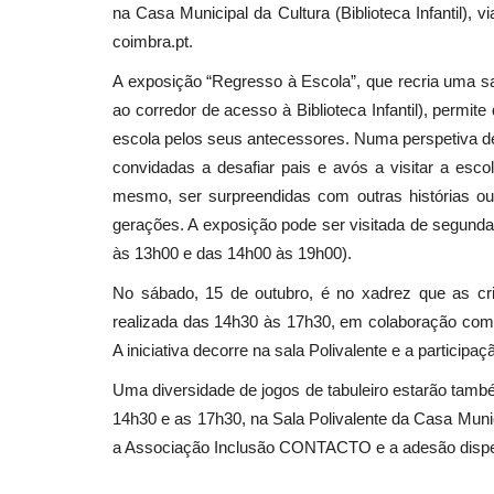
na Casa Municipal da Cultura (Biblioteca Infantil), v
coimbra.pt.
A exposição “Regresso à Escola”, que recria uma sa
Cultura
ao corredor de acesso à Biblioteca Infantil), permi
escola pelos seus antecessores. Numa perspetiva de 
convidadas a desafiar pais e avós a visitar a esc
mesmo, ser surpreendidas com outras histórias o
gerações. A exposição pode ser visitada de segunda
às 13h00 e das 14h00 às 19h00).
No sábado, 15 de outubro, é no xadrez que as c
realizada das 14h30 às 17h30, em colaboração co
Jorge Palma, UHF, Ricardo Carr
A iniciativa decorre na sala Polivalente e a participa
Gilmário Vemba são...
Uma diversidade de jogos de tabuleiro estarão també
Revista Descla
Set 30, 2022
2772
14h30 e as 17h30, na Sala Polivalente da Casa Munic
a Associação Inclusão CONTACTO e a adesão dispe