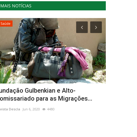
MAIS NOTÍCIAS
Saúde
Ambiente
undação Gulbenkian e Alto-
Lousã cele
omissariado para as Migrações...
Ambiente
vista Descla
Jun 6, 2020
4480
Revista Descla
Ma