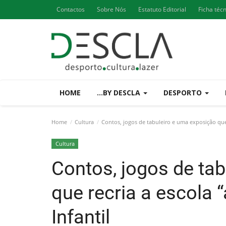
Contactos
Sobre Nós
Estatuto Editorial
Ficha téc
HOME
...BY DESCLA
DESPORTO
Home
Cultura
Contos, jogos de tabuleiro e uma exposição que r
Cultura
Contos, jogos de ta
que recria a escola “
Infantil