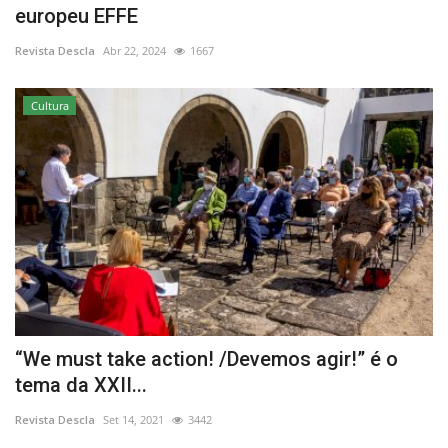
europeu EFFE
Estatuto Editorial
Revista Descla
Abr 22, 2024
1667
Saúde
Cultura
Ficha técnica
Cultura
Lazer
Ambiente
“We must take action! /Devemos agir!” é o
tema da XXII...
Revista Descla
Set 14, 2021
3442