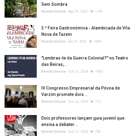
Sem Sombra
Revista Descla
Ago 31, 2022
1106
3.ª Feira Gastronómica - Alambicada de Vila
Nova de Tazem
Revista Descla
Set 27, 2022
1094
"Lembras-te da Guerra Colonial?" no Teatro
das Beiras,...
Revista Descla
Out 21, 2024
1063
IV Congresso Empresarial da Póvoa de
Varzim promete dois...
Revista Descla
Out 22, 2024
712
Dois professores lançam guia juvenil que
ensina a debater...
Revista Descla
Out 21, 2024
708