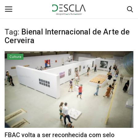
Tag:
Bienal Internacional de Arte de
Login
Registar
Cerveira
Home
Cultura
...by Descla
Desporto
Contactos
Sobre Nós
Educação
FBAC volta a ser reconhecida com selo