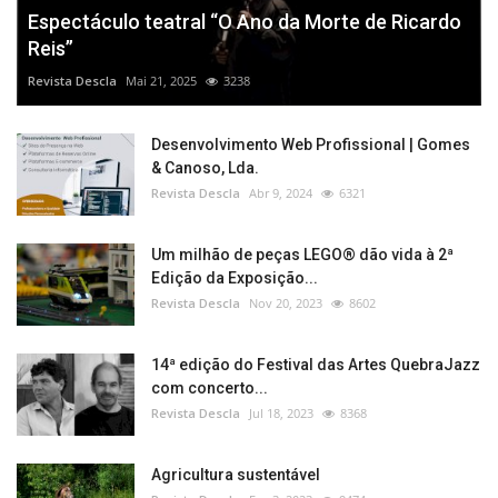
Espectáculo teatral “O Ano da Morte de Ricardo
Reis”
Revista Descla
Mai 21, 2025
3238
Desenvolvimento Web Profissional | Gomes
& Canoso, Lda.
Revista Descla
Abr 9, 2024
6321
Um milhão de peças LEGO® dão vida à 2ª
Edição da Exposição...
Revista Descla
Nov 20, 2023
8602
14ª edição do Festival das Artes QuebraJazz
com concerto...
Revista Descla
Jul 18, 2023
8368
Agricultura sustentável