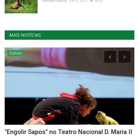
Revista Descla
Fev 3, 2023
9474
MAIS NOTÍCIAS
Cultura
"Engolir Sapos" no Teatro Nacional D. Maria II
E