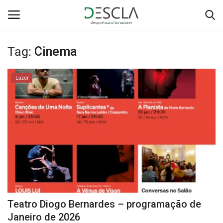
Tag:
Cinema
Login
Registar
Lazer
Home
...by Descla
Desporto
Contactos
Sobre Nós
Teatro Diogo Bernardes – programação de
Educação
Janeiro de 2026