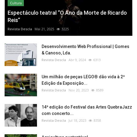
Cultura
Espectáculo teatral “O Ano da Morte de Ricardo
Reis”
Revista Descla
Mai 21, 2025
3225
Desenvolvimento Web Profissional | Gomes
& Canoso, Lda.
Revista Descla
Abr 9, 2024
6313
Um milhão de peças LEGO® dão vida à 2ª
Edição da Exposição...
Revista Descla
Nov 20, 2023
8589
14ª edição do Festival das Artes QuebraJazz
com concerto...
Revista Descla
Jul 18, 2023
8358