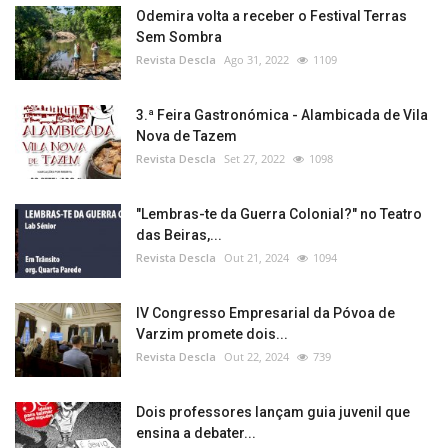
Odemira volta a receber o Festival Terras
Sem Sombra
Revista Descla
Ago 31, 2022
1109
3.ª Feira Gastronómica - Alambicada de Vila
Nova de Tazem
Revista Descla
Set 27, 2022
1098
"Lembras-te da Guerra Colonial?" no Teatro
das Beiras,...
Revista Descla
Out 21, 2024
1094
IV Congresso Empresarial da Póvoa de
Varzim promete dois...
Revista Descla
Out 22, 2024
739
Dois professores lançam guia juvenil que
ensina a debater...