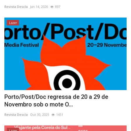
Revista Descla
Jan 14, 2026
897
Estatuto Editorial
Lazer
Saúde
Ficha técnica
Cultura
Lazer
Ambiente
Porto/Post/Doc regressa de 20 a 29 de
Novembro sob o mote O...
Revista Descla
Out 30, 2025
1451
Lazer