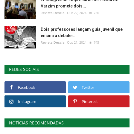
Varzim promete dois...
Revista Descla
Out 22, 2024
756
Dois professores lançam guia juvenil que
ensina a debater...
Revista Descla
Out 21, 2024
745
REDES SOCIAIS
Facebook
Twitter
Instagram
Pinterest
NOTÍCIAS RECOMENDADAS