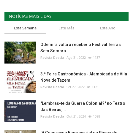
NOTÍCIAS MAIS LIDAS
Esta Semana
Este Mês
Este Ano
Odemira volta a receber o Festival Terras
Sem Sombra
Revista Descla
Ago 31, 2022
1137
3.ª Feira Gastronómica - Alambicada de Vila
Nova de Tazem
Revista Descla
Set 27, 2022
1121
"Lembras-te da Guerra Colonial?" no Teatro
das Beiras,...
Revista Descla
Out 21, 2024
1098
IV Congresso Empresarial da Póvoa de