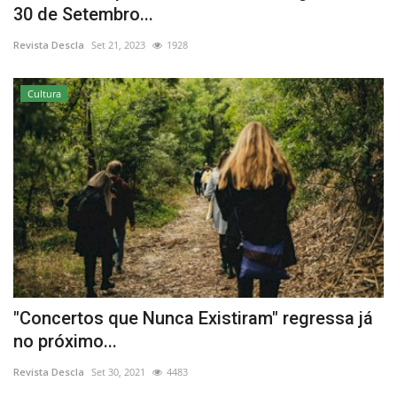
30 de Setembro...
Estatuto Editorial
Revista Descla
Set 21, 2023
1928
Saúde
Cultura
Ficha técnica
Cultura
Lazer
Ambiente
"Concertos que Nunca Existiram" regressa já
no próximo...
Revista Descla
Set 30, 2021
4483