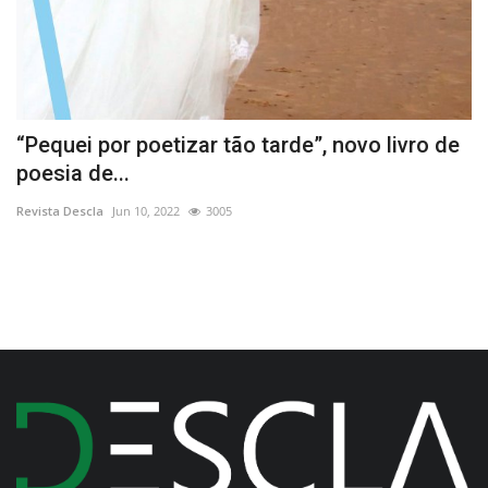
“Pequei por poetizar tão tarde”, novo livro de
T
poesia de...
C
Revista Descla
Jun 10, 2022
3005
Re