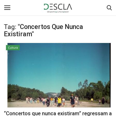
Tag:
"Concertos Que Nunca
Login
Registar
Existiram"
Home
Cultura
...by Descla
Desporto
Contactos
Sobre Nós
Educação
“Concertos que nunca existiram” regressam a