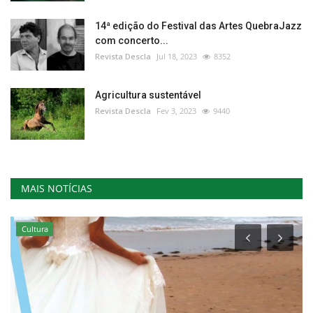
14ª edição do Festival das Artes QuebraJazz
com concerto...
Revista Descla
Jul 18, 2023
8352
Agricultura sustentável
Revista Descla
Fev 3, 2023
9440
MAIS NOTÍCIAS
Cultura