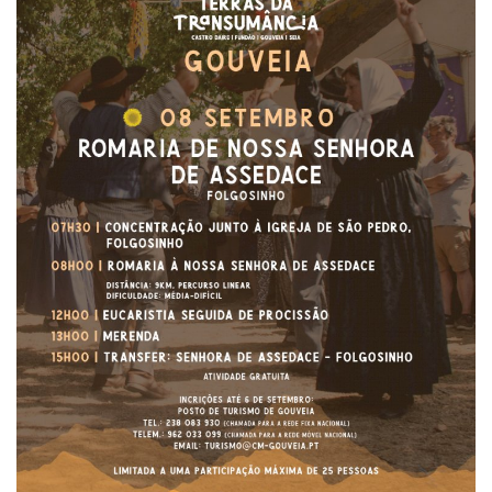
Estatuto Editorial
Saúde
Ficha técnica
Cultura
Lazer
Ambiente