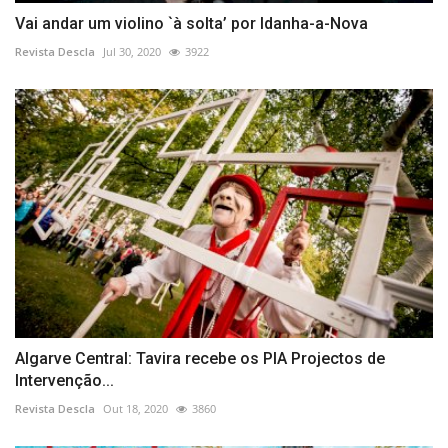
Vai andar um violino `à solta’ por Idanha-a-Nova
Revista Descla
Jul 30, 2020
3922
Algarve Central: Tavira recebe os PIA Projectos de
Intervenção...
Revista Descla
Out 18, 2020
3860