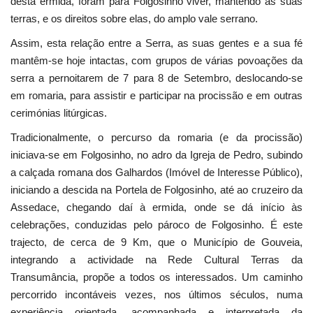
desta ermida, foram para Folgosinho viver, mantendo as suas
terras, e os direitos sobre elas, do amplo vale serrano.
Assim, esta relação entre a Serra, as suas gentes e a sua fé
mantêm-se hoje intactas, com grupos de várias povoações da
serra a pernoitarem de 7 para 8 de Setembro, deslocando-se
em romaria, para assistir e participar na procissão e em outras
cerimónias litúrgicas.
Tradicionalmente, o percurso da romaria (e da procissão)
iniciava-se em Folgosinho, no adro da Igreja de Pedro, subindo
a calçada romana dos Galhardos (Imóvel de Interesse Público),
iniciando a descida na Portela de Folgosinho, até ao cruzeiro da
Assedace, chegando daí à ermida, onde se dá início às
celebrações, conduzidas pelo pároco de Folgosinho. É este
trajecto, de cerca de 9 Km, que o Município de Gouveia,
integrando a actividade na Rede Cultural Terras da
Transumância, propõe a todos os interessados. Um caminho
percorrido incontáveis vezes, nos últimos séculos, numa
experiência orientada, acompanhada e interpretada da