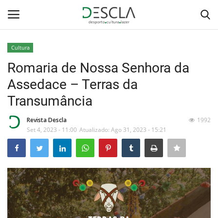
Cultura
Login
Registar
Romaria de Nossa Senhora da
Assedace – Terras da
Home
Transumância
...by Descla
Revista Descla
1992
Set 4, 2023 - 11:00
Atualizado: Ago 31, 2023 - 15:21
Desporto
Contactos
Sobre Nós
Educação