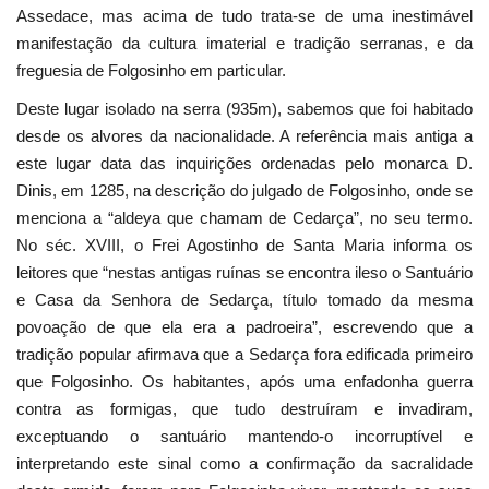
Assedace, mas acima de tudo trata-se de uma inestimável
manifestação da cultura imaterial e tradição serranas, e da
freguesia de Folgosinho em particular.
Deste lugar isolado na serra (935m), sabemos que foi habitado
desde os alvores da nacionalidade. A referência mais antiga a
este lugar data das inquirições ordenadas pelo monarca D.
Dinis, em 1285, na descrição do julgado de Folgosinho, onde se
menciona a “aldeya que chamam de Cedarça”, no seu termo.
No séc. XVIII, o Frei Agostinho de Santa Maria informa os
leitores que “nestas antigas ruínas se encontra ileso o Santuário
e Casa da Senhora de Sedarça, título tomado da mesma
povoação de que ela era a padroeira”, escrevendo que a
tradição popular afirmava que a Sedarça fora edificada primeiro
que Folgosinho. Os habitantes, após uma enfadonha guerra
contra as formigas, que tudo destruíram e invadiram,
exceptuando o santuário mantendo-o incorruptível e
interpretando este sinal como a confirmação da sacralidade