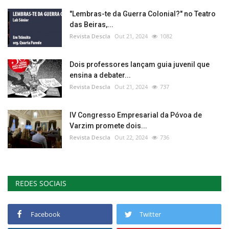
"Lembras-te da Guerra Colonial?" no Teatro
das Beiras,...
Revista Descla
Out 21, 2024
1082
Dois professores lançam guia juvenil que
ensina a debater...
Revista Descla
Out 21, 2024
737
IV Congresso Empresarial da Póvoa de
Varzim promete dois...
Revista Descla
Out 22, 2024
736
REDES SOCIAIS
Facebook
Twitter