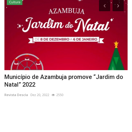
Cultura
Município de Azambuja promove “Jardim do
C
Natal” 2022
Re
Revista Descla
Dez 20, 2022
2550