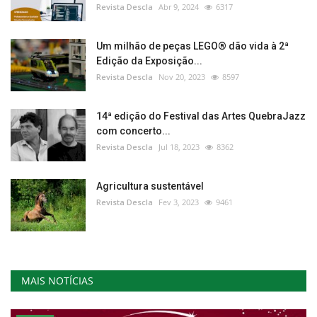
Revista Descla
Abr 9, 2024
6317
Um milhão de peças LEGO® dão vida à 2ª
Edição da Exposição...
Revista Descla
Nov 20, 2023
8597
14ª edição do Festival das Artes QuebraJazz
com concerto...
Revista Descla
Jul 18, 2023
8362
Agricultura sustentável
Revista Descla
Fev 3, 2023
9461
MAIS NOTÍCIAS