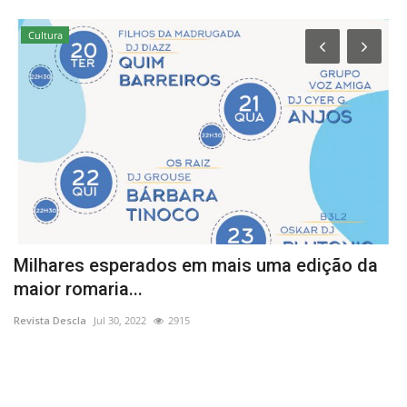
Cultura
Milhares esperados em mais uma edição da
C
maior romaria...
N
Revista Descla
Jul 30, 2022
2915
Re