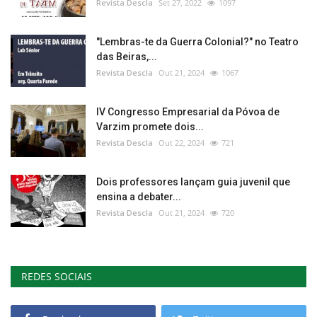
Revista Descla
Set 27, 2022
1097
"Lembras-te da Guerra Colonial?" no Teatro
das Beiras,...
Revista Descla
Out 21, 2024
1067
IV Congresso Empresarial da Póvoa de
Varzim promete dois...
Revista Descla
Out 22, 2024
721
Dois professores lançam guia juvenil que
ensina a debater...
Revista Descla
Out 21, 2024
720
REDES SOCIAIS