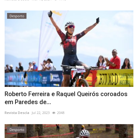
Estatuto Editorial
Desporto
Saúde
Ficha técnica
Cultura
Lazer
Ambiente
Roberto Ferreira e Raquel Queirós coroados
em Paredes de...
Revista Descla
Jul 22, 2023
2048
Desporto