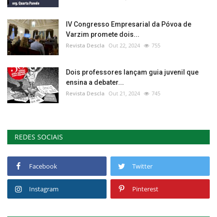
IV Congresso Empresarial da Póvoa de
Varzim promete dois...
Revista Descla
Out 22, 2024
755
Dois professores lançam guia juvenil que
ensina a debater...
Revista Descla
Out 21, 2024
745
REDES SOCIAIS
Facebook
Twitter
Instagram
Pinterest