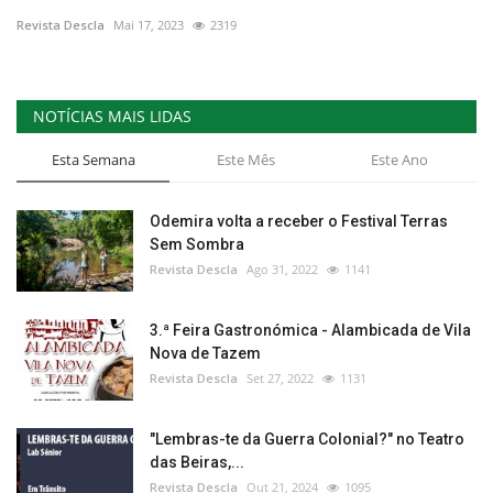
Revista Descla
Mai 17, 2023
2319
Estatuto Editorial
Saúde
NOTÍCIAS MAIS LIDAS
Ficha técnica
Esta Semana
Este Mês
Este Ano
Cultura
Odemira volta a receber o Festival Terras
Sem Sombra
Lazer
Revista Descla
Ago 31, 2022
1141
Ambiente
3.ª Feira Gastronómica - Alambicada de Vila
Nova de Tazem
Revista Descla
Set 27, 2022
1131
"Lembras-te da Guerra Colonial?" no Teatro
das Beiras,...
Revista Descla
Out 21, 2024
1095