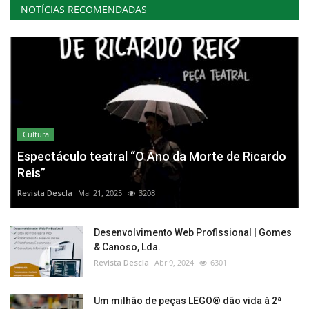
NOTÍCIAS RECOMENDADAS
Cultura
Espectáculo teatral “O Ano da Morte de Ricardo
Reis”
Revista Descla
Mai 21, 2025
3208
Desenvolvimento Web Profissional | Gomes
& Canoso, Lda.
Revista Descla
Abr 9, 2024
6301
Um milhão de peças LEGO® dão vida à 2ª