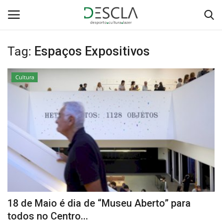
Tag:
Espaços Expositivos
Login
Registar
Cultura
Home
...by Descla
Desporto
Contactos
Sobre Nós
18 de Maio é dia de “Museu Aberto” para
Educação
todos no Centro...