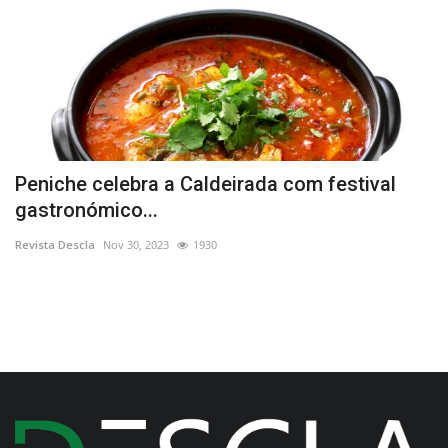
a
Peniche celebra a Caldeirada com festival
C
gastronómico...
T
Revista Descla
Nov 30, 2023
1930
Re