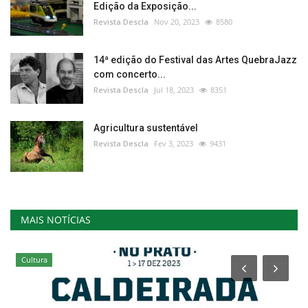
Edição da Exposição...
Revista Descla
Nov 20, 2023
8580
14ª edição do Festival das Artes QuebraJazz
com concerto...
Revista Descla
Jul 18, 2023
8351
Agricultura sustentável
Revista Descla
Fev 3, 2023
9431
MAIS NOTÍCIAS
Cultura