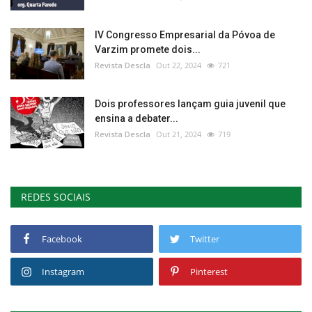
IV Congresso Empresarial da Póvoa de
Varzim promete dois...
Revista Descla
Out 22, 2024
721
Dois professores lançam guia juvenil que
ensina a debater...
Revista Descla
Out 21, 2024
719
REDES SOCIAIS
Facebook
Twitter
Instagram
Pinterest