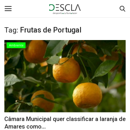
Tag:
Frutas de Portugal
Login
Registar
Ambiente
Home
...by Descla
Desporto
Contactos
Sobre Nós
Câmara Municipal quer classificar a laranja de
Educação
Amares como...