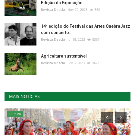
Edição da Exposição...
Revista Descla
Nov 20, 2023
8601
14ª edição do Festival das Artes QuebraJazz
com concerto...
Revista Descla
Jul 18, 2023
8367
Agricultura sustentável
Revista Descla
Fev 3, 2023
9473
MAIS NOTÍCIAS
Cultura