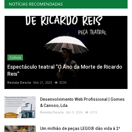
NOTÍCIAS RECOMENDADAS
Cultura
Espectáculo teatral “O Ano da Morte de Ricardo
Reis”
Revista Descla
Mai 21, 2025
3234
Desenvolvimento Web Profissional | Gomes
& Canoso, Lda.
Revista Descla
Abr 9, 2024
6319
Um milhão de peças LEGO® dão vida à 2ª