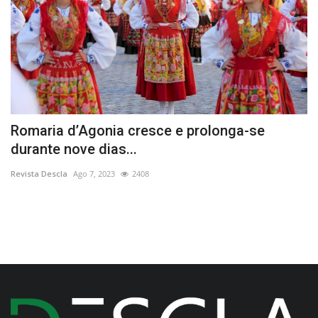
Romaria d’Agonia cresce e prolonga-se
O
durante nove dias...
O
Revista Descla
Ago 7, 2023
2408
Re