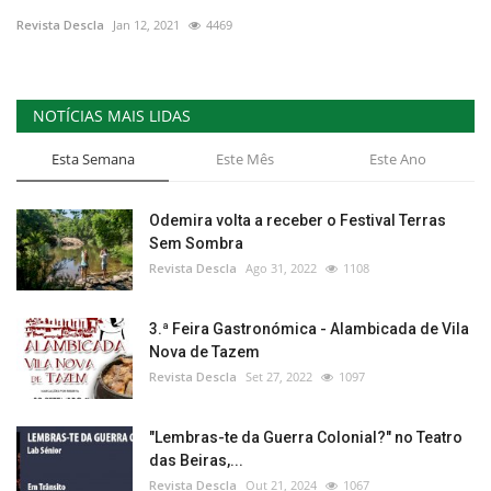
Revista Descla
Jan 12, 2021
4469
Estatuto Editorial
Saúde
NOTÍCIAS MAIS LIDAS
Ficha técnica
Esta Semana
Este Mês
Este Ano
Cultura
Odemira volta a receber o Festival Terras
Sem Sombra
Lazer
Revista Descla
Ago 31, 2022
1108
Ambiente
3.ª Feira Gastronómica - Alambicada de Vila
Nova de Tazem
Revista Descla
Set 27, 2022
1097
"Lembras-te da Guerra Colonial?" no Teatro
das Beiras,...
Revista Descla
Out 21, 2024
1067