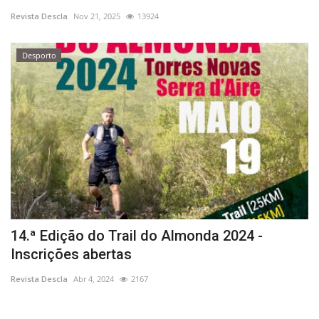
Revista Descla
Nov 21, 2025
13924
Estatuto Editorial
Desporto
Saúde
Ficha técnica
Cultura
Lazer
Ambiente
14.ª Edição do Trail do Almonda 2024 -
Inscrições abertas
Revista Descla
Abr 4, 2024
2167