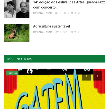
14ª edição do Festival das Artes QuebraJazz
com concerto...
Revista Descla
Jul 18, 2023
8351
Agricultura sustentável
Revista Descla
Fev 3, 2023
9432
MAIS NOTÍCIAS
Cultura