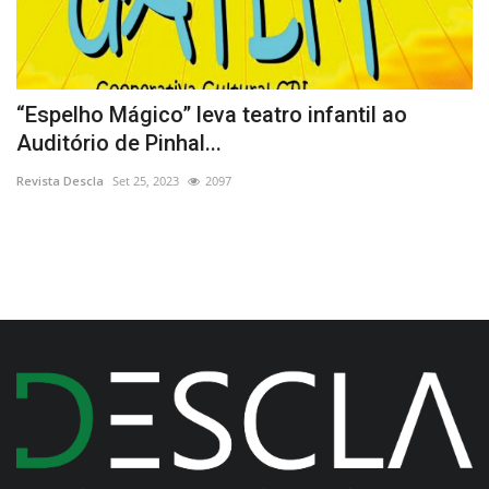
“Espelho Mágico” leva teatro infantil ao
F
Auditório de Pinhal...
r
Revista Descla
Set 25, 2023
2097
Re