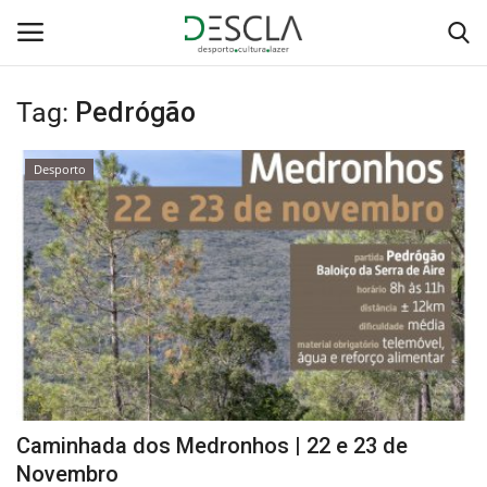
Tag:
Pedrógão
Login
Registar
Desporto
Home
...by Descla
Desporto
Contactos
Sobre Nós
Caminhada dos Medronhos | 22 e 23 de
Educação
Novembro