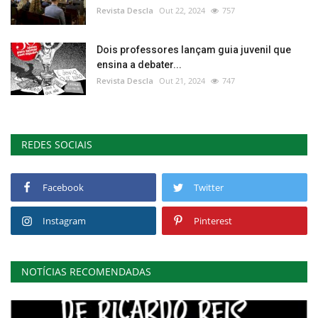
Revista Descla
Out 22, 2024
757
Dois professores lançam guia juvenil que
ensina a debater...
Revista Descla
Out 21, 2024
747
REDES SOCIAIS
Facebook
Twitter
Instagram
Pinterest
NOTÍCIAS RECOMENDADAS