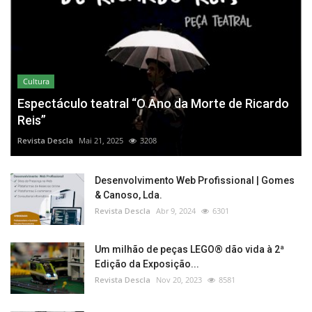
Cultura
Espectáculo teatral “O Ano da Morte de Ricardo
Reis”
Revista Descla
Mai 21, 2025
3208
Desenvolvimento Web Profissional | Gomes
& Canoso, Lda.
Revista Descla
Abr 9, 2024
6301
Um milhão de peças LEGO® dão vida à 2ª
Edição da Exposição...
Revista Descla
Nov 20, 2023
8581