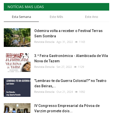
NOTÍCIAS MAIS LIDAS
Esta Semana
Este Mês
Este Ano
Odemira volta a receber o Festival Terras
Sem Sombra
Revista Descla
Ago 31, 2022
1143
3.ª Feira Gastronómica - Alambicada de Vila
Nova de Tazem
Revista Descla
Set 27, 2022
1129
"Lembras-te da Guerra Colonial?" no Teatro
das Beiras,...
Revista Descla
Out 21, 2024
1092
IV Congresso Empresarial da Póvoa de
Varzim promete dois...