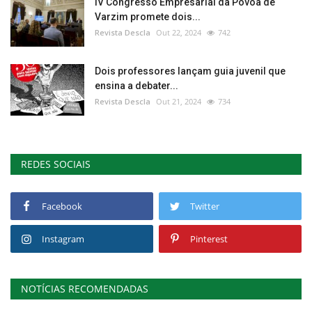
IV Congresso Empresarial da Póvoa de
Varzim promete dois...
Revista Descla
Out 22, 2024
742
Dois professores lançam guia juvenil que
ensina a debater...
Revista Descla
Out 21, 2024
734
REDES SOCIAIS
Facebook
Twitter
Instagram
Pinterest
NOTÍCIAS RECOMENDADAS