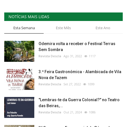
NOTÍCIAS MAIS LIDAS
Esta Semana
Este Mês
Este Ano
Odemira volta a receber o Festival Terras
Sem Sombra
Revista Descla
Ago 31, 2022
1117
3.ª Feira Gastronómica - Alambicada de Vila
Nova de Tazem
Revista Descla
Set 27, 2022
1099
"Lembras-te da Guerra Colonial?" no Teatro
das Beiras,...
Revista Descla
Out 21, 2024
1086