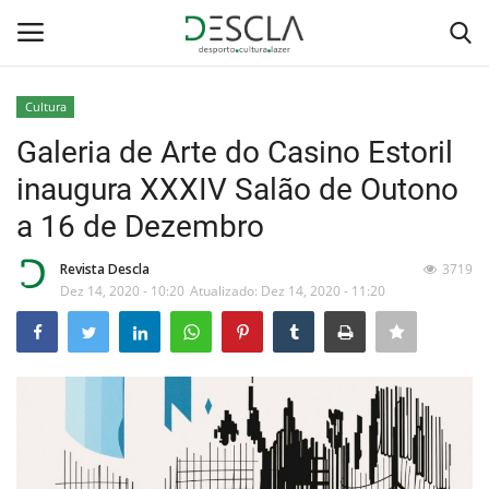
Cultura
Login
Registar
Galeria de Arte do Casino Estoril
inaugura XXXIV Salão de Outono
Home
a 16 de Dezembro
...by Descla
Revista Descla
3719
Dez 14, 2020 - 10:20
Atualizado: Dez 14, 2020 - 11:20
Desporto
Contactos
Sobre Nós
Educação