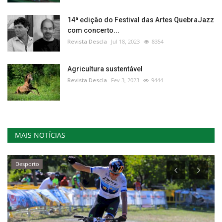
14ª edição do Festival das Artes QuebraJazz
com concerto...
Revista Descla
Jul 18, 2023
8354
Agricultura sustentável
Revista Descla
Fev 3, 2023
9444
MAIS NOTÍCIAS
Desporto