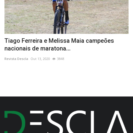
A
Tiago Ferreira e Melissa Maia campeões
L
nacionais de maratona...
Re
Revista Descla
Out 13, 2020
3848