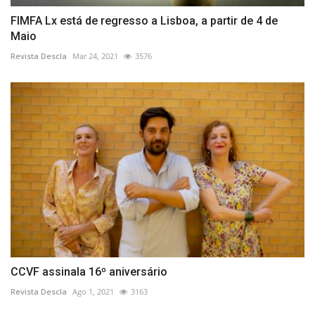
FIMFA Lx está de regresso a Lisboa, a partir de 4 de
Maio
Revista Descla
Mar 24, 2021
3576
CCVF assinala 16º aniversário
Revista Descla
Ago 1, 2021
3163