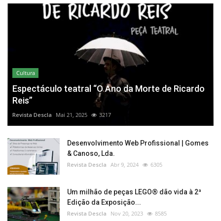
Cultura
Espectáculo teatral “O Ano da Morte de Ricardo
Reis”
Revista Descla
Mai 21, 2025
3217
Desenvolvimento Web Profissional | Gomes
& Canoso, Lda.
Revista Descla
Abr 9, 2024
6305
Um milhão de peças LEGO® dão vida à 2ª
Edição da Exposição...
Revista Descla
Nov 20, 2023
8585