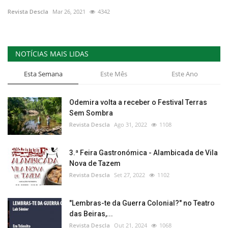
Revista Descla
Mar 26, 2021
4342
Estatuto Editorial
Saúde
NOTÍCIAS MAIS LIDAS
Ficha técnica
Esta Semana
Este Mês
Este Ano
Cultura
Odemira volta a receber o Festival Terras
Sem Sombra
Lazer
Revista Descla
Ago 31, 2022
1108
Ambiente
3.ª Feira Gastronómica - Alambicada de Vila
Nova de Tazem
Revista Descla
Set 27, 2022
1102
"Lembras-te da Guerra Colonial?" no Teatro
das Beiras,...
Revista Descla
Out 21, 2024
1068