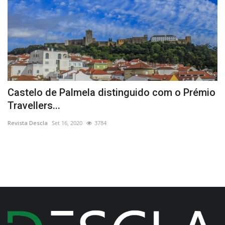
as
Castelo de Palmela distinguido com o Prémio
C
Travellers...
“
Revista Descla
Set 16, 2020
3784
Re