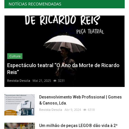
NOTÍCIAS RECOMENDADAS
Cultura
Espectáculo teatral “O Ano da Morte de Ricardo
Reis”
Revista Descla
Mai 21, 2025
3231
Desenvolvimento Web Profissional | Gomes
& Canoso, Lda.
Revista Descla
Abr 9, 2024
6318
Um milhão de peças LEGO® dão vida à 2ª