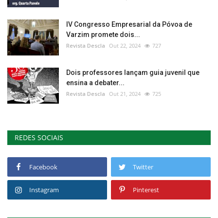
IV Congresso Empresarial da Póvoa de
Varzim promete dois...
Revista Descla
Out 22, 2024
727
Dois professores lançam guia juvenil que
ensina a debater...
Revista Descla
Out 21, 2024
725
REDES SOCIAIS
Facebook
Twitter
Instagram
Pinterest