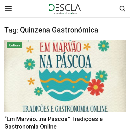
Tag:
Quinzena Gastronómica
Login
Registar
Cultura
Home
...by Descla
Desporto
Contactos
Sobre Nós
“Em Marvão…na Páscoa” Tradições e
Educação
Gastronomia Online