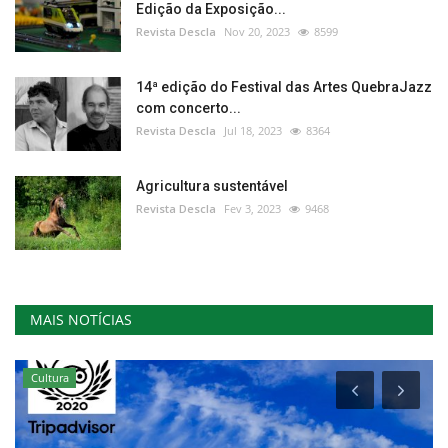
Edição da Exposição...
Revista Descla
Nov 20, 2023
8599
14ª edição do Festival das Artes QuebraJazz
com concerto...
Revista Descla
Jul 18, 2023
8364
Agricultura sustentável
Revista Descla
Fev 3, 2023
9468
MAIS NOTÍCIAS
Cultura