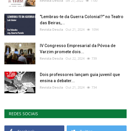
Revista Descla
Set 27, 2022
1100
"Lembras-te da Guerra Colonial?" no Teatro
das Beiras,...
Revista Descla
Out 21, 2024
1094
IV Congresso Empresarial da Póvoa de
Varzim promete dois...
Revista Descla
Out 22, 2024
739
Dois professores lançam guia juvenil que
ensina a debater...
Revista Descla
Out 21, 2024
734
REDES SOCIAIS