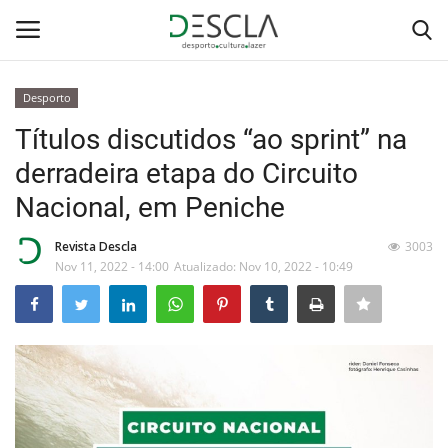
Desporto
Login
Registar
Títulos discutidos “ao sprint” na
derradeira etapa do Circuito
Home
Nacional, em Peniche
...by Descla
Revista Descla
3003
Nov 11, 2022 - 14:00
Atualizado: Nov 10, 2022 - 10:49
Desporto
Contactos
Sobre Nós
Educação