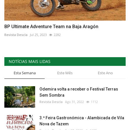
BP Ultimate Adventure Team na Baja Aragón
Revista Descla
Jul 25, 2023
2282
NOTÍCIAS MAIS LIDAS
Esta Semana
Este Mês
Este Ano
Odemira volta a receber o Festival Terras
Sem Sombra
Revista Descla
Ago 31, 2022
1112
3.ª Feira Gastronómica - Alambicada de Vila
Nova de Tazem