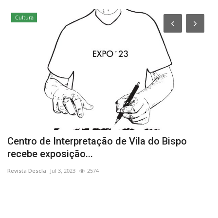
Cultura
Centro de Interpretação de Vila do Bispo
F
recebe exposição...
à
Revista Descla
Jul 3, 2023
2574
Re