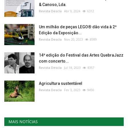
& Canoso, Lda.
Revista Descla
Abr 9, 2024
6312
Um milhão de peças LEGO® dão vida à 2ª
Edição da Exposição...
Revista Descla
Nov 20, 2023
8589
14ª edição do Festival das Artes QuebraJazz
com concerto...
Revista Descla
Jul 18, 2023
8357
Agricultura sustentável
Revista Descla
Fev 3, 2023
9450
MAIS NOTÍCIAS