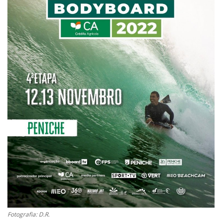
Estatuto Editorial
Saúde
Ficha técnica
Cultura
Lazer
Ambiente
Fotografia: D.R.