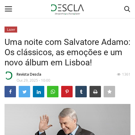
Lazer
Login
Registar
Uma noite com Salvatore Adamo:
Os clássicos, as emoções e um
Home
novo álbum em Lisboa!
...by Descla
Revista Descla
1361
Out 29, 2025 - 10:00
Desporto
Contactos
Sobre Nós
Educação