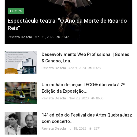
Cultura
Espectáculo teatral “O Ano da Morte de Ricardo
Reis”
Revista Descla
Mai 21, 2025
3242
Desenvolvimento Web Profissional | Gomes
& Canoso, Lda.
Revista Descla
Abr 9, 2024
6323
Um milhão de peças LEGO® dão vida à 2ª
Edição da Exposição...
Revista Descla
Nov 20, 2023
8606
14ª edição do Festival das Artes QuebraJazz
com concerto...
Revista Descla
Jul 18, 2023
8371