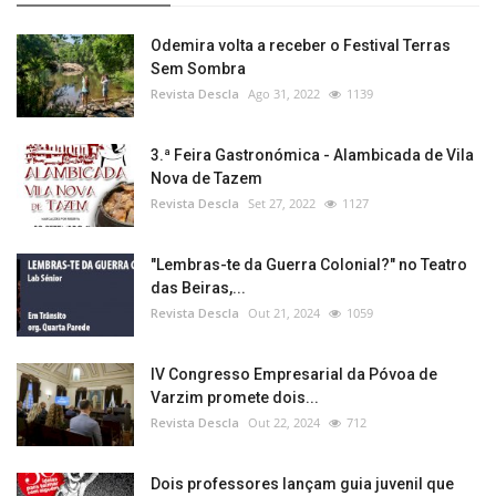
Odemira volta a receber o Festival Terras
Sem Sombra
Revista Descla
Ago 31, 2022
1139
3.ª Feira Gastronómica - Alambicada de Vila
Nova de Tazem
Revista Descla
Set 27, 2022
1127
"Lembras-te da Guerra Colonial?" no Teatro
das Beiras,...
Revista Descla
Out 21, 2024
1059
IV Congresso Empresarial da Póvoa de
Varzim promete dois...
Revista Descla
Out 22, 2024
712
Dois professores lançam guia juvenil que