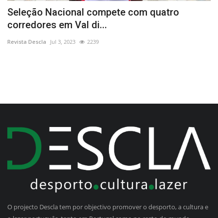
a
Seleção Nacional compete com quatro
G
corredores em Val di...
M
Revista Descla
Jul 3, 2023
2239
Re
O projecto Descla tem por objectivo promover o desporto, a cultura e