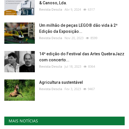
& Canoso, Lda.
Revista Descla
Abr 9, 2024
6317
Um milhão de peças LEGO® dão vida à 2ª
Edição da Exposição...
Revista Descla
Nov 20, 2023
8599
14ª edição do Festival das Artes QuebraJazz
com concerto...
Revista Descla
Jul 18, 2023
8364
Agricultura sustentável
Revista Descla
Fev 3, 2023
9467
MAIS NOTÍCIAS