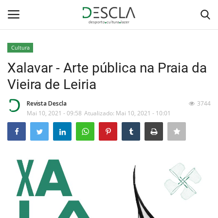
Cultura
Login
Registar
Xalavar - Arte pública na Praia da
Vieira de Leiria
Home
Revista Descla
3744
...by Descla
Mai 10, 2021 - 09:58
Atualizado: Mai 10, 2021 - 10:01
Desporto
Contactos
Sobre Nós
Educação