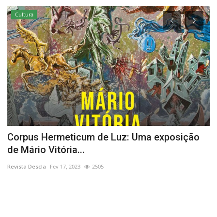
Cultura
Corpus Hermeticum de Luz: Uma exposição
M
de Mário Vitória...
i
Revista Descla
Fev 17, 2023
2505
Re