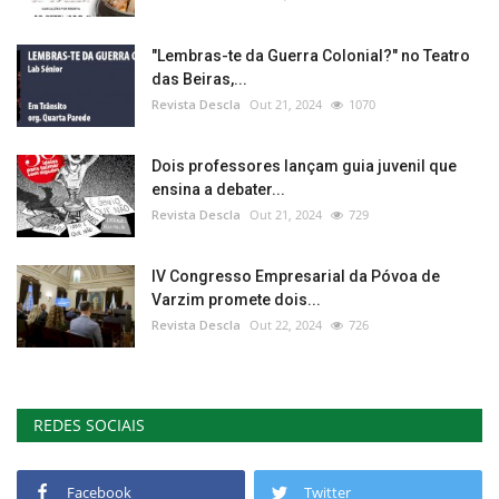
"Lembras-te da Guerra Colonial?" no Teatro
das Beiras,...
Revista Descla
Out 21, 2024
1070
Dois professores lançam guia juvenil que
ensina a debater...
Revista Descla
Out 21, 2024
729
IV Congresso Empresarial da Póvoa de
Varzim promete dois...
Revista Descla
Out 22, 2024
726
REDES SOCIAIS
Facebook
Twitter