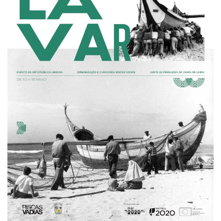
Estatuto Editorial
Saúde
Ficha técnica
Cultura
Lazer
Ambiente