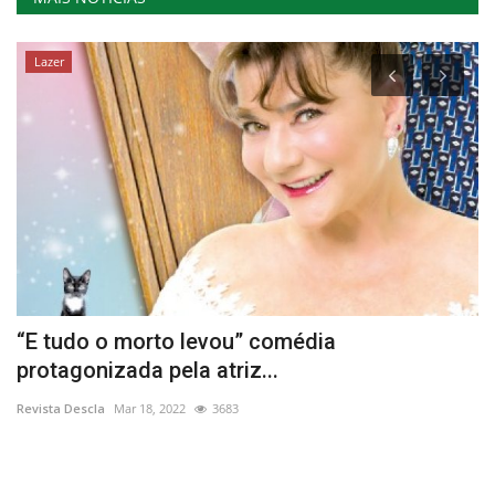
Lazer
es
“E tudo o morto levou” comédia
C
protagonizada pela atriz...
C
Revista Descla
Mar 18, 2022
3683
Re