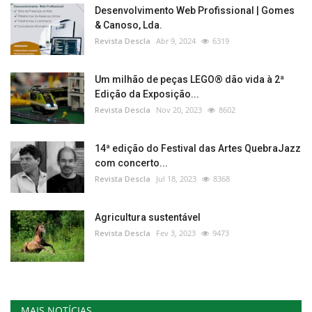
Desenvolvimento Web Profissional | Gomes
& Canoso, Lda.
Revista Descla
Abr 9, 2024
6319
Um milhão de peças LEGO® dão vida à 2ª
Edição da Exposição...
Revista Descla
Nov 20, 2023
8602
14ª edição do Festival das Artes QuebraJazz
com concerto...
Revista Descla
Jul 18, 2023
8368
Agricultura sustentável
Revista Descla
Fev 3, 2023
9473
MAIS NOTÍCIAS