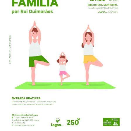
Estatuto Editorial
Saúde
Ficha técnica
Cultura
Lazer
Ambiente