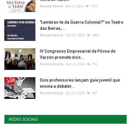
Revista Descla
Set 27, 2022
1094
"Lembras-te da Guerra Colonial?" no Teatro
das Beiras,...
Revista Descla
Out 21, 2024
1064
IV Congresso Empresarial da Póvoa de
Varzim promete dois...
Revista Descla
Out 22, 2024
714
Dois professores lançam guia juvenil que
ensina a debater...
Revista Descla
Out 21, 2024
709
REDES SOCIAIS