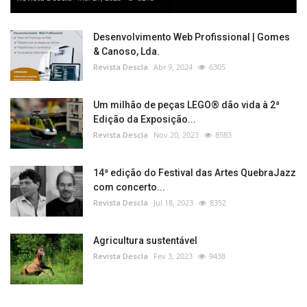
Desenvolvimento Web Profissional | Gomes
& Canoso, Lda.
Revista Descla
Abr 9, 2024
6305
Um milhão de peças LEGO® dão vida à 2ª
Edição da Exposição...
Revista Descla
Nov 20, 2023
8583
14ª edição do Festival das Artes QuebraJazz
com concerto...
Revista Descla
Jul 18, 2023
8352
Agricultura sustentável
Revista Descla
Fev 3, 2023
9438