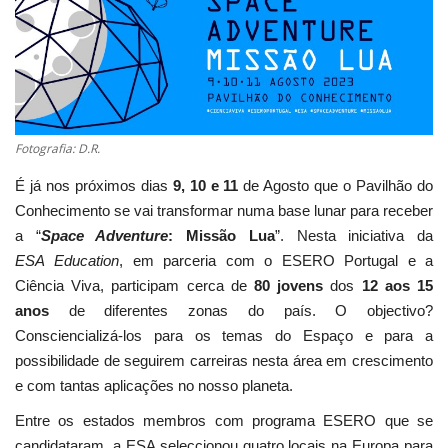
Estatuto Editorial
Saúde
Ficha técnica
Fotografia: D.R.
É já nos próximos dias
9, 10 e 11
de Agosto que o Pavilhão do
Cultura
Conhecimento se vai transformar numa base lunar para receber
a “
Space Adventure
: Missão Lua
”. Nesta iniciativa da
Lazer
ESA
Education
, em parceria com o ESERO Portugal e a
Ciência Viva, participam cerca de
80 jovens
dos
12 aos 15
Ambiente
anos
de diferentes zonas do país. O objectivo?
Consciencializá-los para os temas do Espaço e para a
possibilidade de seguirem carreiras nesta área em crescimento
e com tantas aplicações no nosso planeta.
Entre os estados membros com programa ESERO que se
candidataram, a ESA seleccionou quatro locais na Europa para