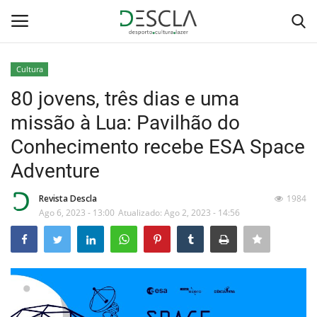
Cultura
Login
Registar
80 jovens, três dias e uma
missão à Lua: Pavilhão do
Home
Conhecimento recebe ESA Space
...by Descla
Adventure
Desporto
Revista Descla
1984
Ago 6, 2023 - 13:00
Atualizado: Ago 2, 2023 - 14:56
Contactos
Sobre Nós
Educação