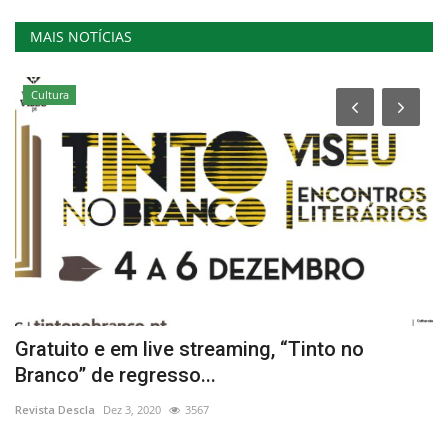
MAIS NOTÍCIAS
Cultura
Gratuito e em live streaming, “Tinto no
"
Branco” de regresso...
P
Revista Descla
Dez 3, 2020
3567
Re