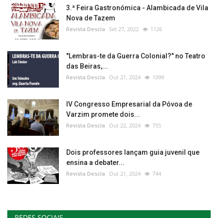
3.ª Feira Gastronómica - Alambicada de Vila
Nova de Tazem
Revista Descla
Set 27, 2022
1126
"Lembras-te da Guerra Colonial?" no Teatro
das Beiras,...
Revista Descla
Out 21, 2024
1099
IV Congresso Empresarial da Póvoa de
Varzim promete dois...
Revista Descla
Out 22, 2024
755
Dois professores lançam guia juvenil que
ensina a debater...
Revista Descla
Out 21, 2024
744
REDES SOCIAIS