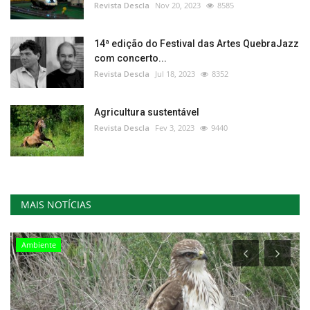
Revista Descla
Nov 20, 2023
8585
14ª edição do Festival das Artes QuebraJazz
com concerto...
Revista Descla
Jul 18, 2023
8352
Agricultura sustentável
Revista Descla
Fev 3, 2023
9440
MAIS NOTÍCIAS
Ambiente