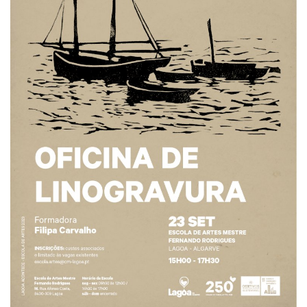
Estatuto Editorial
Saúde
Ficha técnica
Cultura
Lazer
Ambiente