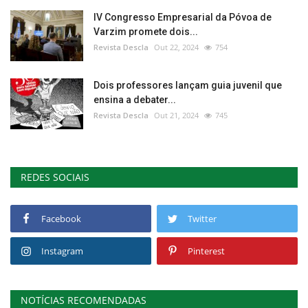
IV Congresso Empresarial da Póvoa de
Varzim promete dois...
Revista Descla
Out 22, 2024
754
Dois professores lançam guia juvenil que
ensina a debater...
Revista Descla
Out 21, 2024
745
REDES SOCIAIS
Facebook
Twitter
Instagram
Pinterest
NOTÍCIAS RECOMENDADAS