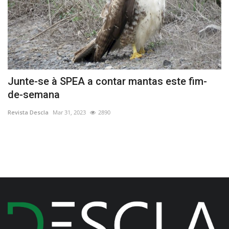
Junte-se à SPEA a contar mantas este fim-
E
de-semana
n
Revista Descla
Mar 31, 2023
2890
Re