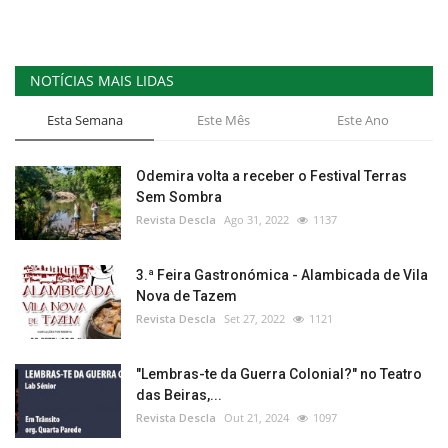
NOTÍCIAS MAIS LIDAS
Esta Semana
Este Mês
Este Ano
Odemira volta a receber o Festival Terras
Sem Sombra
Revista Descla
Ago 31, 2022
1137
3.ª Feira Gastronómica - Alambicada de Vila
Nova de Tazem
Revista Descla
Set 27, 2022
1121
"Lembras-te da Guerra Colonial?" no Teatro
das Beiras,...
Revista Descla
Out 21, 2024
1097